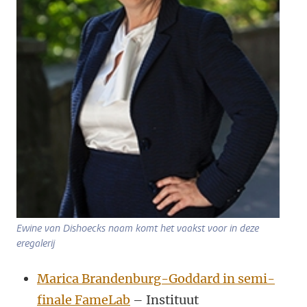
Ewine van Dishoecks naam komt het vaakst voor in deze
eregalerij
Marica Brandenburg-Goddard in semi-
finale FameLab
– Instituut