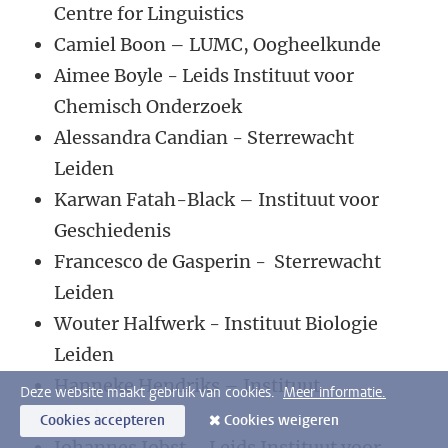
Centre for Linguistics
Camiel Boon – LUMC, Oogheelkunde
Aimee Boyle - Leids Instituut voor
Chemisch Onderzoek
Alessandra Candian - Sterrewacht
Leiden
Karwan Fatah-Black – Instituut voor
Geschiedenis
Francesco de Gasperin - Sterrewacht
Leiden
Wouter Halfwerk - Instituut Biologie
Leiden
Hanneke Hendriks – Instituut
Deze website maakt gebruik van cookies.
Meer informatie.
Psychologie
Cookies accepteren
Cookies weigeren
Johannes Jobst – Leids Instituut voor