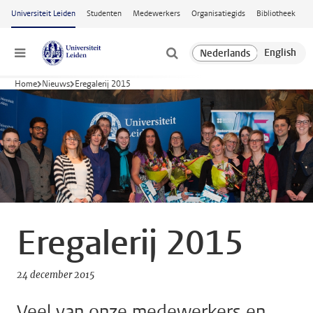
Ga naar hoofdinhoud
Universiteit Leiden
Studenten
Medewerkers
Organisatiegids
Bibliotheek
Menu
Home
Nieuws
Eregalerij 2015
Eregalerij 2015
24 december 2015
Veel van onze medewerkers en