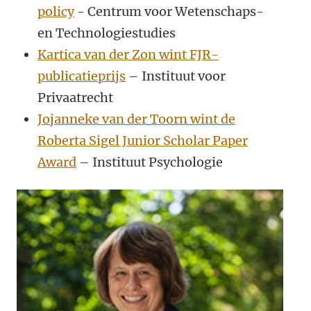
policy
- Centrum voor Wetenschaps-
en Technologiestudies
Kartica van der Zon wint FJR-
publicatieprijs
– Instituut voor
Privaatrecht
Jojanneke van der Toorn wint de
Roberta Sigel Junior Scholar Paper
Award
– Instituut Psychologie