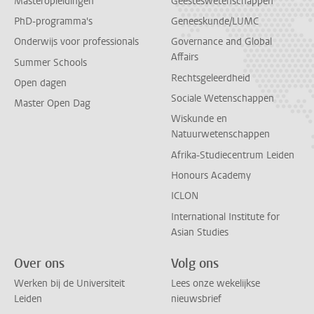
Masteropleidingen
Geesteswetenschappen
PhD-programma's
Geneeskunde/LUMC
Onderwijs voor professionals
Governance and Global
Affairs
Summer Schools
Rechtsgeleerdheid
Open dagen
Sociale Wetenschappen
Master Open Dag
Wiskunde en
Natuurwetenschappen
Afrika-Studiecentrum Leiden
Honours Academy
ICLON
International Institute for
Asian Studies
Over ons
Volg ons
Werken bij de Universiteit
Lees onze wekelijkse
Leiden
nieuwsbrief