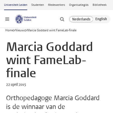
Ga naar hoofdinhoud
Universiteit Leiden
Studenten
Medewerkers
Organisatiegids
Bibliotheek
Menu
Home
Nieuws
Marcia Goddard wint FameLab-finale
Marcia Goddard
wint FameLab-
finale
22 april 2015
Orthopedagoge Marcia Goddard
is de winnaar van de