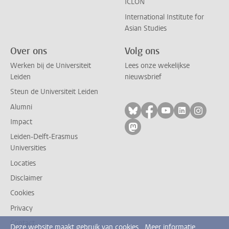
ICLON
International Institute for
Asian Studies
Over ons
Volg ons
Werken bij de Universiteit
Lees onze wekelijkse
Leiden
nieuwsbrief
Steun de Universiteit Leiden
Alumni
Volg ons op bluesky
Volg ons op facebo
Volg ons op yo
Volg ons op
Volg on
Impact
Volg ons op mastodon
Leiden-Delft-Erasmus
Universities
Locaties
Disclaimer
Cookies
Privacy
Contact
Deze website maakt gebruik van cookies.
Meer informatie.