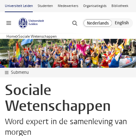
Ga naar hoofdinhoud
Universiteit Leiden
Studenten
Medewerkers
Organisatiegids
Bibliotheek
Menu
Home
Sociale Wetenschappen
Submenu
Sociale
Wetenschappen
Word expert in de samenleving van
morgen