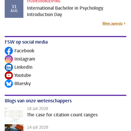
STUDIEVOORLICHTING
31
International Bachelor in Psychology
AUG
Introduction Day
Meer agenda
FSW op social media
Facebook
Volg ons op
Instagram
Volg ons op
LinkedIn
Volg ons op
Youtube
Volg ons op
Bluesky
Volg ons op
Blogs van onze wetenschappers
16 juli 2026
The case for citation count ranges
14 juli 2026