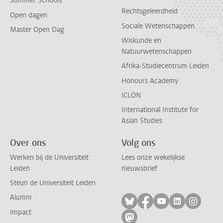
Summer Schools
Rechtsgeleerdheid
Open dagen
Sociale Wetenschappen
Master Open Dag
Wiskunde en
Natuurwetenschappen
Afrika-Studiecentrum Leiden
Honours Academy
ICLON
International Institute for
Asian Studies
Over ons
Volg ons
Werken bij de Universiteit
Lees onze wekelijkse
Leiden
nieuwsbrief
Steun de Universiteit Leiden
Alumni
Volg ons op bluesky
Volg ons op facebo
Volg ons op yo
Volg ons op
Volg on
Impact
Volg ons op mastodon