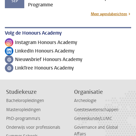
SEP
Programme
Meer agendaberichten
Volg de Honours Academy
Instagram Honours Academy
Volg ons op
LinkedIn Honours Academy
Volg ons op
Nieuwsbrief Honours Academy
Volg ons op
LinkTree Honours Academy
Volg ons op
Studiekeuze
Organisatie
Bacheloropleidingen
Archeologie
Masteropleidingen
Geesteswetenschappen
PhD-programma's
Geneeskunde/LUMC
Onderwijs voor professionals
Governance and Global
Affairs