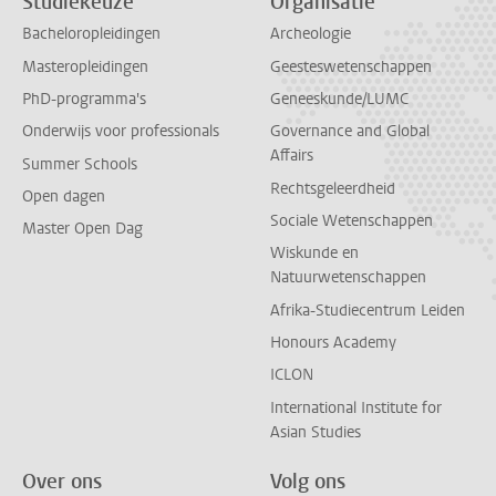
Studiekeuze
Organisatie
Bacheloropleidingen
Archeologie
Masteropleidingen
Geesteswetenschappen
PhD-programma's
Geneeskunde/LUMC
Onderwijs voor professionals
Governance and Global
Affairs
Summer Schools
Rechtsgeleerdheid
Open dagen
Sociale Wetenschappen
Master Open Dag
Wiskunde en
Natuurwetenschappen
Afrika-Studiecentrum Leiden
Honours Academy
ICLON
International Institute for
Asian Studies
Over ons
Volg ons