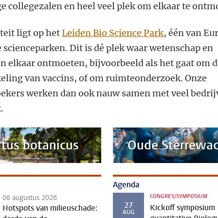
ge collegezalen en heel veel plek om elkaar te ontm
teit ligt op het
Leiden Bio Science Park
, één van Eu
e scienceparken. Dit is dé plek waar wetenschap en
en elkaar ontmoeten, bijvoorbeeld als het gaat om 
eling van vaccins, of om ruimteonderzoek. Onze
ekers werken dan ook nauw samen met veel bedrij
.
tus botanicus
Oude Sterrewa
Agenda
CONGRES/SYMPOSIUM
06 augustus 2026
27
Kickoff symposium
Hotspots van milieuschade:
AUG