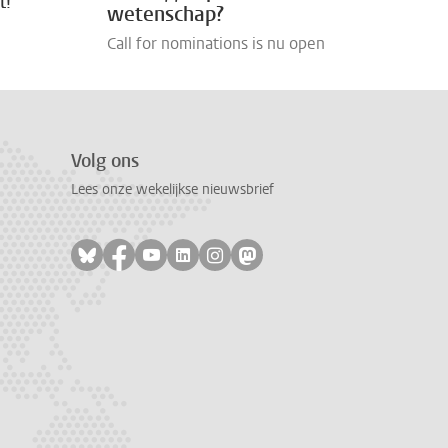
t!
wetenschap?
Call for nominations is nu open
Volg ons
Lees onze wekelijkse nieuwsbrief
Volg ons op bluesky
Volg ons op facebook
Volg ons op youtube
Volg ons op linkedin
Volg ons op instagram
Volg ons op mastodon