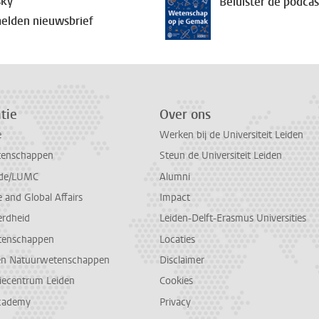
sky
Beluister de podcas
op
elden nieuwsbrief
op
tie
Over ons
e
Werken bij de Universiteit Leiden
tenschappen
Steun de Universiteit Leiden
de/LUMC
Alumni
and Global Affairs
Impact
erdheid
Leiden-Delft-Erasmus Universities
tenschappen
Locaties
en Natuurwetenschappen
Disclaimer
diecentrum Leiden
Cookies
cademy
Privacy