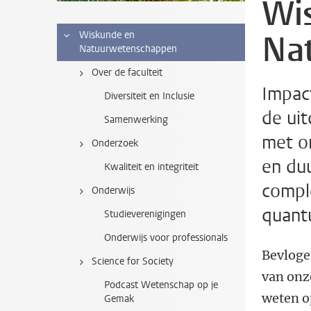
Wi
Na
Wiskunde en
Natuurwetenschappen
Over de faculteit
Impac
Diversiteit en Inclusie
de ui
Samenwerking
met on
Onderzoek
en duu
Kwaliteit en integriteit
compl
Onderwijs
quantu
Studieverenigingen
Onderwijs voor professionals
Bevloge
Science for Society
van onz
Podcast Wetenschap op je
weten o
Gemak