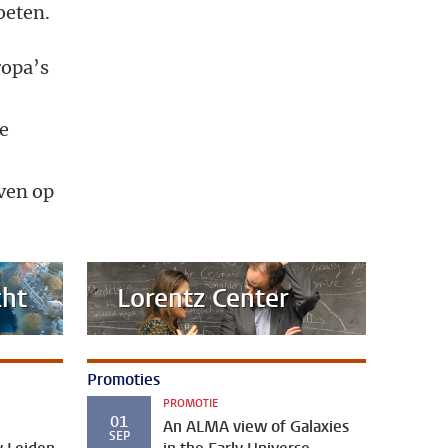
oeten.
ropa’s
de
ven op
cht
Lorentz Center
Promoties
PROMOTIE
01
An ALMA view of Galaxies
SEP