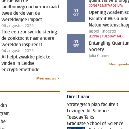
quantitative Biolog
derde van de
CONGRES/SYMPOSIUM
landbouwgrond veroorzaakt
01
Opening Academisch
twee derde van de
SEP
Faculteit Wiskunde
wereldwijde impact
Natuurwetenschap
06 augustus 2026
Jasper Knoester
Hoe een zonsverduistering
LEZING | TUESDAY TALK
de zoektocht naar andere
01
Entangling Quantu
werelden inspireert
SEP
Society
04 augustus 2026
Julia Cramer
AI helpt zwakke plek te
vinden in Leidse
Meer agenda
encryptiemethode
Meer nieuws
Direct naar
Strategisch plan faculteit
edIn
op
Lezingen bij Science
agram
op
Tuesday Talks
ube
Graduate School of Science
op