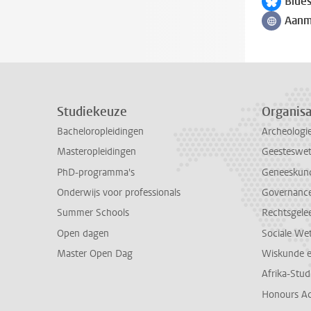
Blue
Volg ons 
Aanm
Volg ons 
Studiekeuze
Organisa
Bacheloropleidingen
Archeologi
Masteropleidingen
Geesteswe
PhD-programma's
Geneeskun
Onderwijs voor professionals
Governance 
Summer Schools
Rechtsgele
Open dagen
Sociale We
Master Open Dag
Wiskunde 
Afrika-Stu
Honours A