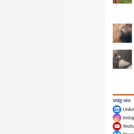
Volg ons
Link
Volg ons 
Inst
Volg ons 
Yout
Volg ons 