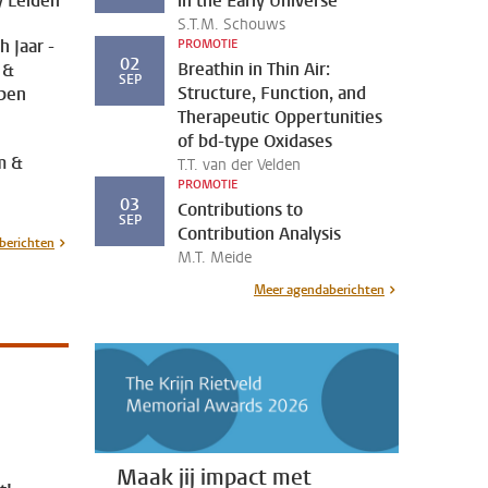
y Leiden
in the Early Universe
S.T.M. Schouws
 Jaar -
PROMOTIE
02
Breathin in Thin Air:
 &
SEP
Structure, Function, and
pen
Therapeutic Oppertunities
of bd-type Oxidases
m &
T.T. van der Velden
PROMOTIE
03
Contributions to
SEP
Contribution Analysis
berichten
M.T. Meide
Meer agendaberichten
Maak jij impact met