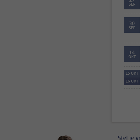
SEP
30
SEP
14
OKT
15
OKT
16
OKT
Stel je 