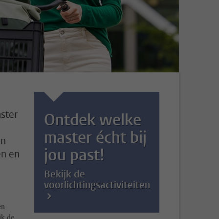
aster
Ontdek welke
master écht bij
en
jou past!
en en
Bekijk de
voorlichtingsactiviteiten
en
jk de