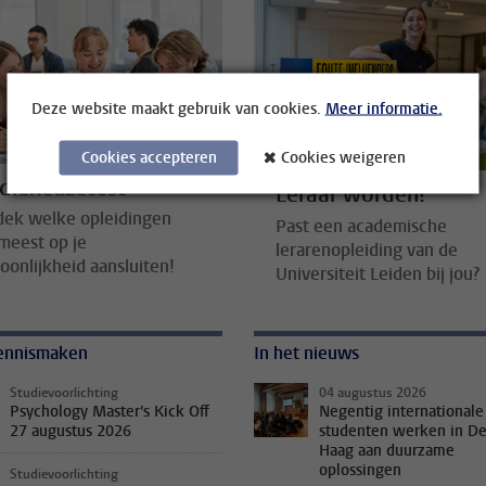
Deze website maakt gebruik van cookies.
Meer informatie.
Cookies accepteren
Cookies weigeren
diekeuzetest
Leraar worden?
dek welke opleidingen
Past een academische
meest op je
lerarenopleiding van de
oonlijkheid aansluiten!
Universiteit Leiden bij jou?
ennismaken
In het nieuws
Studievoorlichting
04 augustus 2026
Psychology Master's Kick Off
Negentig internationale
27 augustus 2026
studenten werken in D
Haag aan duurzame
oplossingen
Studievoorlichting