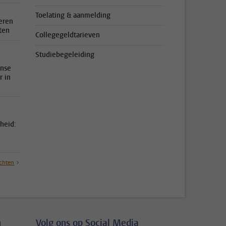
Toelating & aanmelding
eren
ten
Collegegeldtarieven
Studiebegeleiding
anse
r in
heid:
chten
n
Volg ons op Social Media