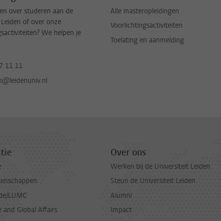
en over studeren aan de
Alle masteropleidingen
t Leiden of over onze
Voorlichtingsactiviteiten
gsactiviteiten? We helpen je
Toelating en aanmelding
7 11 11
jn@leidenuniv.nl
tie
Over ons
e
Werken bij de Universiteit Leiden
tenschappen
Steun de Universiteit Leiden
de/LUMC
Alumni
and Global Affairs
Impact