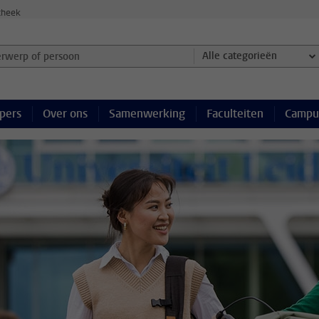
theek
werp of persoon en selecteer categorie
Alle categorieën
pers
Over ons
Samenwerking
Faculteiten
Campu