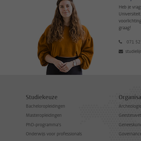
Heb je vrag
Universitei
voorlichtin
graag!
071 52
studieli
Studiekeuze
Organisa
Bacheloropleidingen
Archeologi
Masteropleidingen
Geesteswe
PhD-programma's
Geneeskun
Onderwijs voor professionals
Governance 