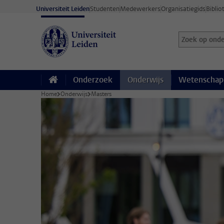
Ga direct naar de inhoud
Universiteit Leiden
Studenten
Medewerkers
Organisatiegids
Biblio
Zoek op onder
Zoekterm
Onderzoek
Onderwijs
Wetenschap
Home
Onderwijs
Masters