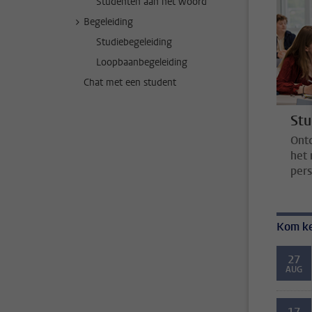
Studenten aan het woord
Begeleiding
Studiebegeleiding
Loopbaanbegeleiding
Chat met een student
Stu
Ont
het 
pers
Kom k
27
AUG
17