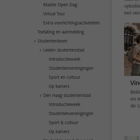
Master Open Dag
opleidi
met onz
Virtual Tour
Extra voorlichtingsactiviteiten
Toelating en aanmelding
Studentenleven
Leiden studentenstad
Introductieweek
Studentenverenigingen
Sport en cultuur
Vin
Op kamers
Beki
Den Haag studentenstad
en m
Introductieweek
de U
Studentenverenigingen
Sport & cultuur
Op kamers