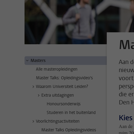
Ma
Masters
Aan d
nieuw
Alle masteropleidingen
voort
Master Talks: Opleidingsvideo's
persp
Waarom Universiteit Leiden?
die e
Extra uitdagingen
Den H
Honoursonderwijs
Studeren in het buitenland
Kies 
Voorlichtingsactiviteiten
Aan de 
Master Talks Opleidingsvideos
ruim 200