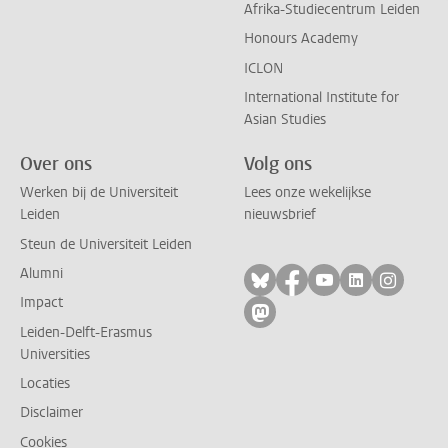
Afrika-Studiecentrum Leiden
Honours Academy
ICLON
International Institute for
Asian Studies
Over ons
Volg ons
Werken bij de Universiteit
Lees onze wekelijkse
Leiden
nieuwsbrief
Steun de Universiteit Leiden
Alumni
Volg ons op bluesky
Volg ons op facebo
Volg ons op yo
Volg ons op
Volg on
Impact
Volg ons op mastodon
Leiden-Delft-Erasmus
Universities
Locaties
Disclaimer
Cookies