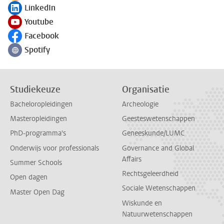
LinkedIn
Volg ons op
Youtube
Volg ons op
Facebook
Volg ons op
Spotify
Volg ons op
Studiekeuze
Organisatie
Bacheloropleidingen
Archeologie
Masteropleidingen
Geesteswetenschappen
PhD-programma's
Geneeskunde/LUMC
Onderwijs voor professionals
Governance and Global
Affairs
Summer Schools
Rechtsgeleerdheid
Open dagen
Sociale Wetenschappen
Master Open Dag
Wiskunde en
Natuurwetenschappen