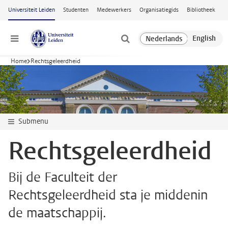
Ga naar hoofdinhoud
Universiteit Leiden
Studenten
Medewerkers
Organisatiegids
Bibliotheek
Menu
Home
Rechtsgeleerdheid
Submenu
Rechtsgeleerdheid
Bij de Faculteit der
Rechtsgeleerdheid sta je middenin
de maatschappij.