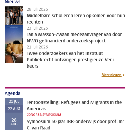
Nieuws
29 juli 2026
Middelbare scholieren leren opkomen voor hun
rechten
23 juli 2026
Tanja Masson-Zwaan medeaanvrager van door
NWO gefinancierd onderzoeksproject
21 juli 2026
Twee onderzoekers van het Instituut
Publiekrecht ontvangen prestigieuze Veni-
beurs
Meer nieuws
Agenda
21
JUL
Tentoonstelling: Refugees and Migrants in the
Americas
22
AUG
CONGRES/SYMPOSIUM
28
Symposium 50 jaar IBR-onderwijs door prof. mr
AUG
C. van Raad