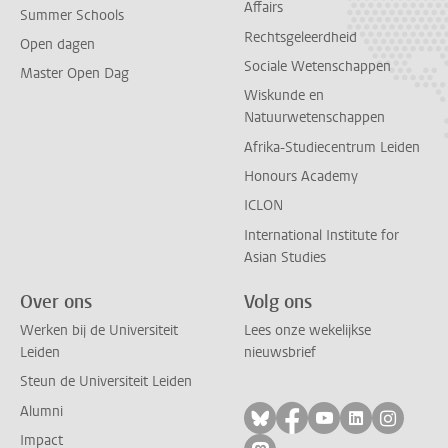
Affairs
Summer Schools
Rechtsgeleerdheid
Open dagen
Sociale Wetenschappen
Master Open Dag
Wiskunde en
Natuurwetenschappen
Afrika-Studiecentrum Leiden
Honours Academy
ICLON
International Institute for
Asian Studies
Over ons
Volg ons
Werken bij de Universiteit
Lees onze wekelijkse
Leiden
nieuwsbrief
Steun de Universiteit Leiden
Alumni
Volg ons op bluesky
Volg ons op facebo
Volg ons op yo
Volg ons op
Volg on
Impact