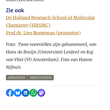
Zie ook
De Holland Research School of Molecular
Chemistry (HRSMC)
Prof.dr. Lies Bouwman (promotor)
Foto:
Twee voorstellen zijn gehonoreerd, van
Hans de Bruijn (Universiteit Leiden) en Kaj
van Vliet (VU Amsterdam). Foto van Hanne
Nijhuis
KATALYSATOR
KOBALTSYSTEEM
Delen op Facebook
Delen via Bluesky
Delen op LinkedIn
Delen via WhatsApp
Delen via Mastodon