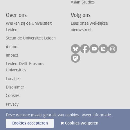
Asian Studies
Over ons
Volg ons
Werken bij de Universiteit
Lees onze wekelijkse
Leiden
nieuwsbrief
Steun de Universiteit Leiden
Alumni
Volg ons op bluesky
Volg ons op facebo
Volg ons op yo
Volg ons op
Volg on
Impact
Volg ons op mastodon
Leiden-Delft-Erasmus
Universities
Locaties
Disclaimer
Cookies
Privacy
Contact
Deze website maakt gebruik van cookies.
Meer informatie.
Cookies accepteren
Cookies weigeren