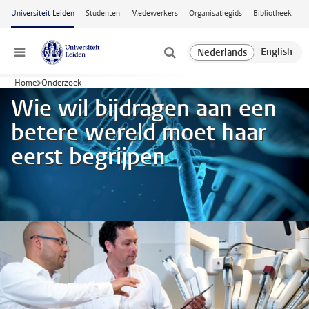
Ga naar hoofdinhoud
Universiteit Leiden
Studenten
Medewerkers
Organisatiegids
Bibliotheek
Menu
Home
Onderzoek
Wie wil bijdragen aan een
betere wereld moet haar
eerst begrijpen