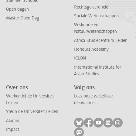
Summer Schools
Rechtsgeleerdheid
Open dagen
Sociale Wetenschappen
Master Open Dag
Wiskunde en
Natuurwetenschappen
Afrika-Studiecentrum Leiden
Honours Academy
ICLON
International Institute for
Asian Studies
Over ons
Volg ons
Werken bij de Universiteit
Lees onze wekelijkse
Leiden
nieuwsbrief
Steun de Universiteit Leiden
Alumni
Volg ons op bluesky
Volg ons op facebo
Volg ons op yo
Volg ons op
Volg on
Impact
Volg ons op mastodon