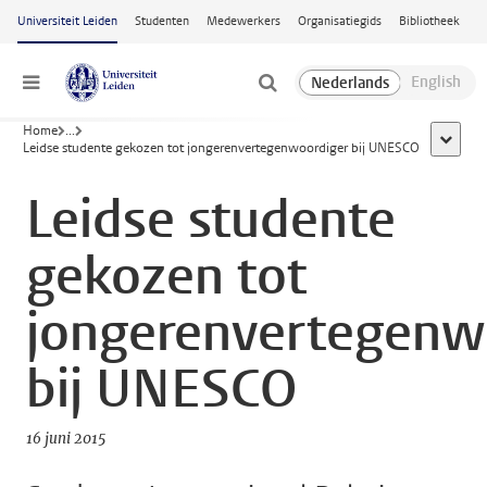
Ga naar hoofdinhoud
Universiteit Leiden
Studenten
Medewerkers
Organisatiegids
Bibliotheek
Menu
Home
...
toon all
Leidse studente gekozen tot jongerenvertegenwoordiger bij UNESCO
Leidse studente
gekozen tot
jongerenvertegenw
bij UNESCO
16 juni 2015