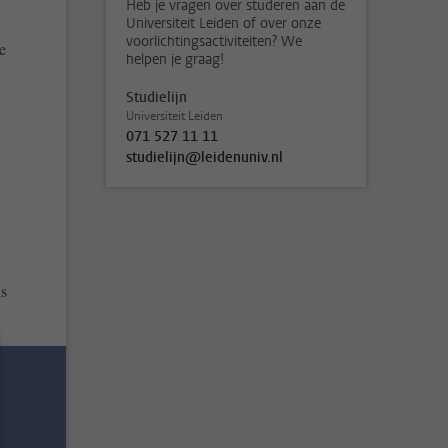
Heb je vragen over studeren aan de
Universiteit Leiden of over onze
voorlichtingsactiviteiten? We
e
helpen je graag!
Studielijn
Universiteit Leiden
071 527 11 11
studielijn@leidenuniv.nl
ls