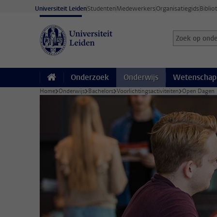
Ga direct naar de inhoud
Universiteit Leiden
Studenten
Medewerkers
Organisatiegids
Biblio
Zoek op onder
Zoekterm
Onderzoek
Onderwijs
Wetenschap
Home
Onderwijs
Bachelors
Voorlichtingsactiviteiten
Open Dagen