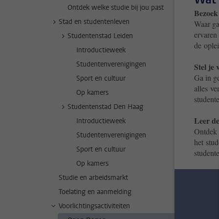
Ontdek welke studie bij jou past
Bezoek 
Stad en studentenleven
Waar ga
ervaren 
Studentenstad Leiden
de ople
Introductieweek
Studentenverenigingen
Stel je
Ga in g
Sport en cultuur
alles ve
Op kamers
student
Studentenstad Den Haag
Leer de
Introductieweek
Ontdek 
Studentenverenigingen
het stu
Sport en cultuur
student
Op kamers
Studie en arbeidsmarkt
Toelating en aanmelding
Voorlichtingsactiviteiten