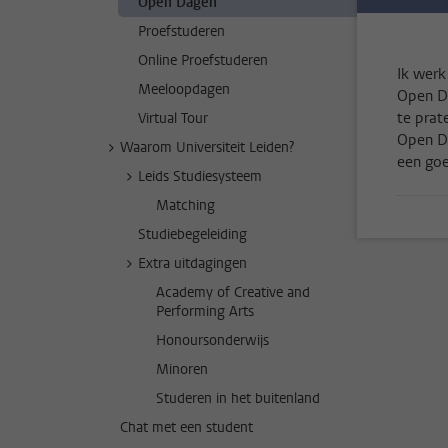
Open Dagen
Proefstuderen
Online Proefstuderen
Ik werk
Meeloopdagen
Open Da
te prat
Virtual Tour
Open Da
Waarom Universiteit Leiden?
een goe
Leids Studiesysteem
Matching
Studiebegeleiding
Extra uitdagingen
Academy of Creative and
Performing Arts
Honoursonderwijs
Minoren
Studeren in het buitenland
Chat met een student