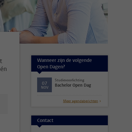
Wanneer zijn de volgende
t
Open Dagen?
 én
Studievoorlichting
07
Bachelor Open Dag
NOV
Meer agendaberichten
Contact