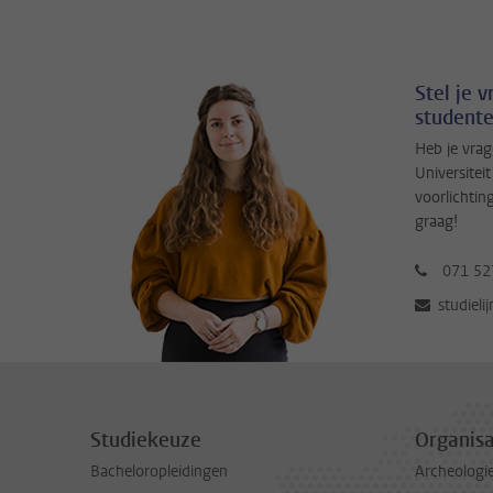
Stel je 
studente
Heb je vrag
Universitei
voorlichtin
graag!
071 52
studieli
Studiekeuze
Organisa
Bacheloropleidingen
Archeologi