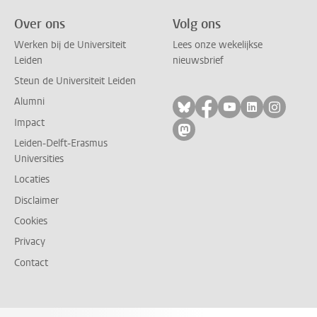
Over ons
Volg ons
Werken bij de Universiteit
Lees onze wekelijkse
Leiden
nieuwsbrief
Steun de Universiteit Leiden
Alumni
Volg ons op bluesky
Volg ons op facebo
Volg ons op yo
Volg ons op
Volg on
Impact
Volg ons op mastodon
Leiden-Delft-Erasmus
Universities
Locaties
Disclaimer
Cookies
Privacy
Contact