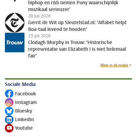
hiphop en r&b nemen Pony waarschijnlijk
muzikaal serieuzer’
28 juli 2026
Gerrit de Wit op Sleutelstad.nl: ‘Alfabet helpt
Boa-taal levend te houden’
23 juli 2026
Clodagh Murphy in Trouw: ‘Historische
representatie van Elizabeth I is niet helemaal
fair’
Meer in de media
Sociale Media
Facebook
Volg ons op
Instagram
Volg ons op
Bluesky
Volg ons op
LinkedIn
Volg ons op
Youtube
Volg ons op