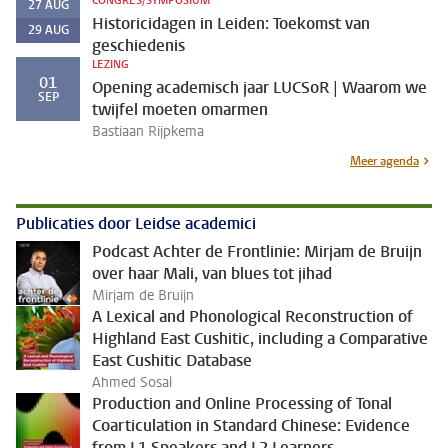
CONGRES/SYMPOSIUM
27
AUG
Historicidagen in Leiden: Toekomst van
29
AUG
geschiedenis
LEZING
01
Opening academisch jaar LUCSoR | Waarom we
SEP
twijfel moeten omarmen
Bastiaan Rijpkema
Meer agenda
Publicaties door Leidse academici
Podcast Achter de Frontlinie: Mirjam de Bruijn
over haar Mali, van blues tot jihad
Mirjam de Bruijn
A Lexical and Phonological Reconstruction of
Highland East Cushitic, including a Comparative
East Cushitic Database
Ahmed Sosal
Production and Online Processing of Tonal
Coarticulation in Standard Chinese: Evidence
from L1 Speakers and L2 Learners