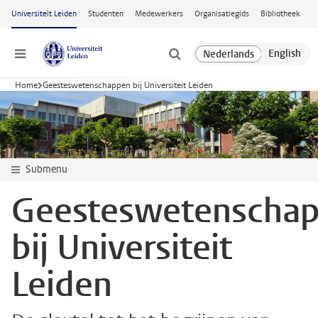
Ga naar hoofdinhoud
Universiteit Leiden
Studenten
Medewerkers
Organisatiegids
Bibliotheek
Menu
Home
Geesteswetenschappen bij Universiteit Leiden
Submenu
Geesteswetenscha
bij Universiteit
Leiden