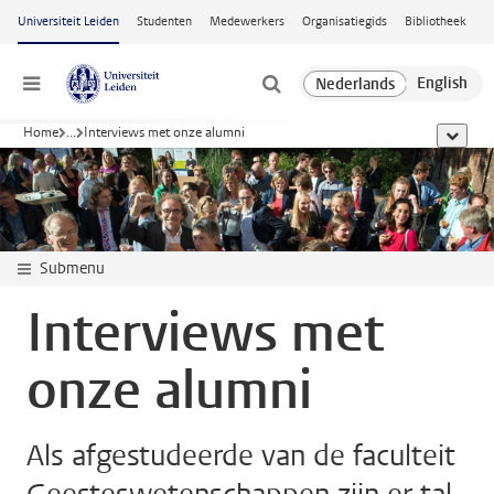
Ga naar hoofdinhoud
Universiteit Leiden
Studenten
Medewerkers
Organisatiegids
Bibliotheek
Menu
Home
...
Interviews met onze alumni
toon all
Submenu
Interviews met
onze alumni
Als afgestudeerde van de faculteit