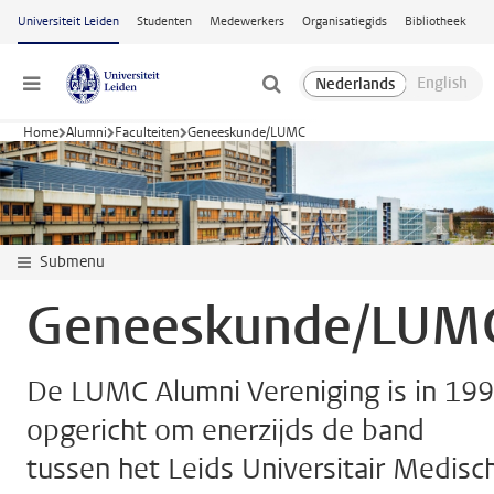
Ga naar hoofdinhoud
Universiteit Leiden
Studenten
Medewerkers
Organisatiegids
Bibliotheek
Menu
Home
Alumni
Faculteiten
Geneeskunde/LUMC
Submenu
Geneeskunde/LUM
De LUMC Alumni Vereniging is in 19
opgericht om enerzijds de band
tussen het Leids Universitair Medisc