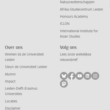
Natuurwetenschappen
Afrika-Studiecentrum Leiden
Honours Academy
ICLON
International Institute for
Asian Studies
Over ons
Volg ons
Werken bij de Universiteit
Lees onze wekelijkse
Leiden
nieuwsbrief
Steun de Universiteit Leiden
Alumni
Volg ons op bluesky
Volg ons op facebo
Volg ons op yo
Volg ons op
Volg on
Impact
Volg ons op mastodon
Leiden-Delft-Erasmus
Universities
Locaties
Disclaimer