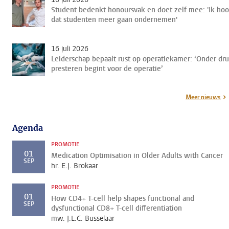
Student bedenkt honoursvak en doet zelf mee: 'Ik ho
dat studenten meer gaan ondernemen'
16 juli 2026
Leiderschap bepaalt rust op operatiekamer: ‘Onder dr
presteren begint voor de operatie’
Meer nieuws
Agenda
PROMOTIE
01
Medication Optimisation in Older Adults with Cancer
SEP
hr. E.J. Brokaar
PROMOTIE
01
How CD4+ T-cell help shapes functional and
SEP
dysfunctional CD8+ T-cell differentiation
mw. J.L.C. Busselaar