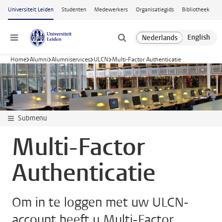
Ga naar hoofdinhoud
Universiteit Leiden
Studenten
Medewerkers
Organisatiegids
Bibliotheek
Menu
Home
Alumni
Alumniservices
ULCN
Multi-Factor Authenticatie
Submenu
Multi-Factor
Authenticatie
Om in te loggen met uw ULCN-
account heeft u Multi-Factor