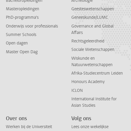
Bacheloropleidingen
Archeologie
Masteropleidingen
Geesteswetenschappen
PhD-programma's
Geneeskunde/LUMC
Onderwijs voor professionals
Governance and Global
Affairs
Summer Schools
Rechtsgeleerdheid
Open dagen
Sociale Wetenschappen
Master Open Dag
Wiskunde en
Natuurwetenschappen
Afrika-Studiecentrum Leiden
Honours Academy
ICLON
International Institute for
Asian Studies
Over ons
Volg ons
Werken bij de Universiteit
Lees onze wekelijkse