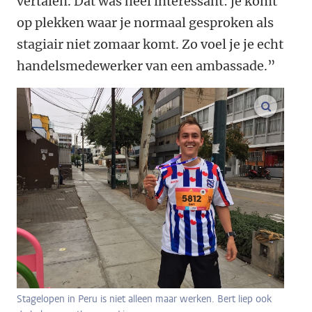
vertalen. Dat was heel interessant: je komt
op plekken waar je normaal gesproken als
stagiair niet zomaar komt. Zo voel je je echt
handelsmedewerker van een ambassade.”
vergroo
Stagelopen in Peru is niet alleen maar werken. Bert liep ook