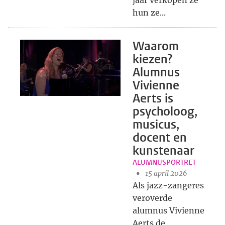
jaar verkopen ze
hun ze...
Waarom
kiezen?
Alumnus
Vivienne
Aerts is
psycholoog,
musicus,
docent en
kunstenaar
ALUMNUSPORTRET
15 april 2026
Als jazz-zangeres
veroverde
alumnus Vivienne
Aerts de