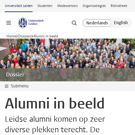
Ga naar hoofdinhoud
Universiteit Leiden
Studenten
Medewerkers
Organisatiegids
Bibliotheek
Menu
Home
Dossiers
Alumni in beeld
Dossier
Submenu
Alumni in beeld
Leidse alumni komen op zeer
diverse plekken terecht. De