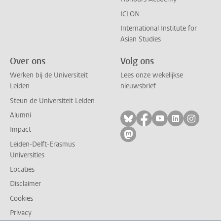
ICLON
International Institute for
Asian Studies
Over ons
Volg ons
Werken bij de Universiteit
Lees onze wekelijkse
Leiden
nieuwsbrief
Steun de Universiteit Leiden
Alumni
Volg ons op bluesky
Volg ons op facebo
Volg ons op yo
Volg ons op
Volg on
Impact
Volg ons op mastodon
Leiden-Delft-Erasmus
Universities
Locaties
Disclaimer
Cookies
Privacy