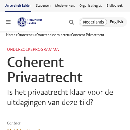
Ga naar hoofdinhoud
Universiteit Leiden
Studenten
Medewerkers
Organisatiegids
Bibliotheek
Menu
Home
Onderzoek
Onderzoeksprojecten
Coherent Privaatrecht
ONDERZOEKSPROGRAMMA
Coherent
Privaatrecht
Is het privaatrecht klaar voor de
uitdagingen van deze tijd?
Contact