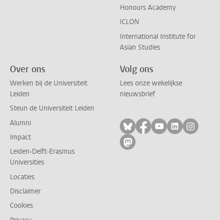
Honours Academy
ICLON
International Institute for
Asian Studies
Over ons
Volg ons
Werken bij de Universiteit
Lees onze wekelijkse
Leiden
nieuwsbrief
Steun de Universiteit Leiden
Alumni
Volg ons op bluesky
Volg ons op facebo
Volg ons op yo
Volg ons op
Volg on
Impact
Volg ons op mastodon
Leiden-Delft-Erasmus
Universities
Locaties
Disclaimer
Cookies