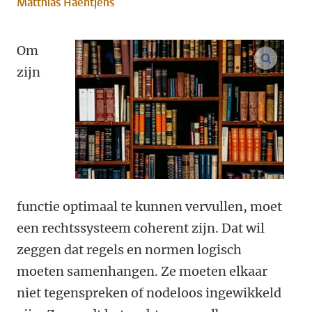
Matthias Haentjens
Om
open m
zijn
functie optimaal te kunnen vervullen, moet
een rechtssysteem coherent zijn. Dat wil
zeggen dat regels en normen logisch
moeten samenhangen. Ze moeten elkaar
niet tegenspreken of nodeloos ingewikkeld