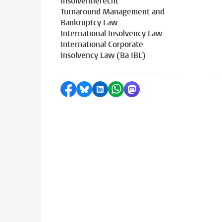
Insolventierecht
Turnaround Management and
Bankruptcy Law
International Insolvency Law
International Corporate
Insolvency Law (Ba IBL)
Delen op Facebook
Delen via Bluesky
Delen op LinkedIn
Delen via WhatsApp
Delen via Mastodon