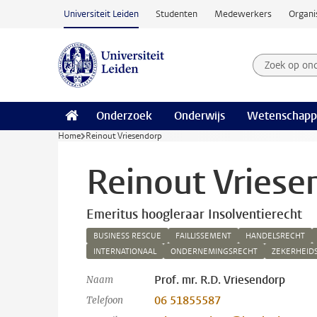
Ga naar hoofdinhoud
Universiteit Leiden
Studenten
Medewerkers
Organi
Zoek op on
Zoekterm
Onderzoek
Onderwijs
Wetenschapp
Home
Reinout Vriesendorp
Reinout Vriese
Emeritus hoogleraar Insolventierecht
BUSINESS RESCUE
FAILLISSEMENT
HANDELSRECHT
INTERNATIONAAL
ONDERNEMINGSRECHT
ZEKERHEID
Prof. mr. R.D. Vriesendorp
Naam
06 51855587
Telefoon