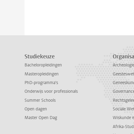
Studiekeuze
Organisa
Bacheloropleidingen
Archeologi
Masteropleidingen
Geesteswe
PhD-programma's
Geneeskun
Onderwijs voor professionals
Governance 
Summer Schools
Rechtsgele
Open dagen
Sociale We
Master Open Dag
Wiskunde 
Afrika-Stu