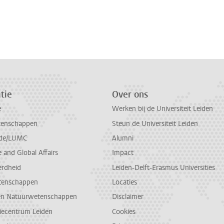
tie
Over ons
e
Werken bij de Universiteit Leiden
tenschappen
Steun de Universiteit Leiden
de/LUMC
Alumni
and Global Affairs
Impact
erdheid
Leiden-Delft-Erasmus Universities
tenschappen
Locaties
en Natuurwetenschappen
Disclaimer
diecentrum Leiden
Cookies