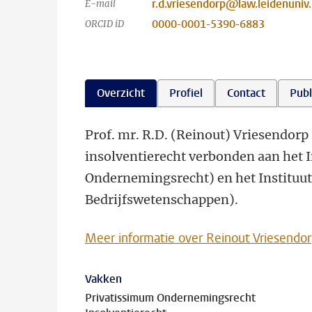
r.d.vriesendorp@law.leidenuniv.
E-mail
0000-0001-5390-6883
ORCID iD
Overzicht
Profiel
Contact
Publ
Prof. mr. R.D. (Reinout) Vriesendorp 
insolventierecht verbonden aan het I
Ondernemingsrecht) en het Instituut
Bedrijfswetenschappen).
Meer informatie over Reinout Vriesendo
Vakken
Privatissimum Ondernemingsrecht