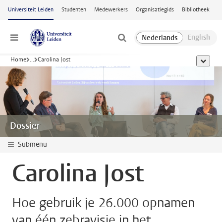
Ga naar hoofdinhoud
Universiteit Leiden
Studenten
Medewerkers
Organisatiegids
Bibliotheek
Menu
Home
...
Carolina Jost
toon all
Dossier
Submenu
Carolina Jost
Hoe gebruik je 26.000 opnamen
van één zebravisje in het