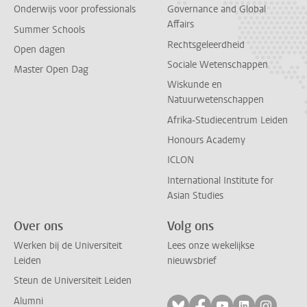
Onderwijs voor professionals
Governance and Global
Affairs
Summer Schools
Rechtsgeleerdheid
Open dagen
Sociale Wetenschappen
Master Open Dag
Wiskunde en
Natuurwetenschappen
Afrika-Studiecentrum Leiden
Honours Academy
ICLON
International Institute for
Asian Studies
Over ons
Volg ons
Werken bij de Universiteit
Lees onze wekelijkse
Leiden
nieuwsbrief
Steun de Universiteit Leiden
Alumni
Volg ons op bluesky
Volg ons op facebo
Volg ons op yo
Volg ons op
Volg on