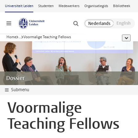
Ga naar hoofdinhoud
Universiteit Leiden
Studenten
Medewerkers
Organisatiegids
Bibliotheek
Menu
Home
...
Voormalige Teaching Fellows
toon all
Dossier
Submenu
Voormalige
Teaching Fellows