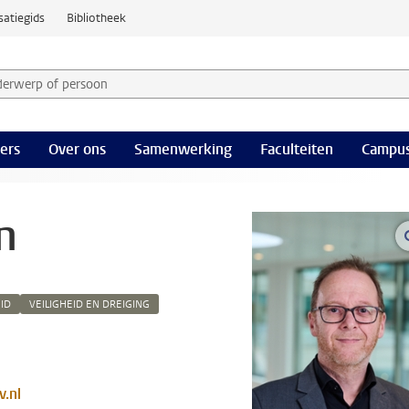
satiegids
Bibliotheek
derwerp of persoon en selecteer categorie
ers
Over ons
Samenwerking
Faculteiten
Campus
n
EID
VEILIGHEID EN DREIGING
.nl