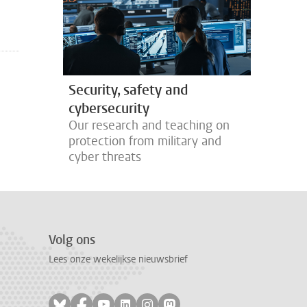
Security, safety and
cybersecurity
Our research and teaching on
protection from military and
cyber threats
Volg ons
Lees onze wekelijkse nieuwsbrief
Volg ons op bluesky
Volg ons op facebook
Volg ons op youtube
Volg ons op linkedin
Volg ons op instagram
Volg ons op mastodon