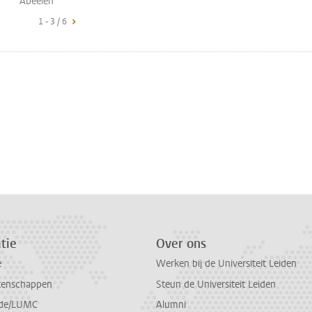
Abeelen
1 - 3 / 6
tie
Over ons
e
Werken bij de Universiteit Leiden
tenschappen
Steun de Universiteit Leiden
de/LUMC
Alumni