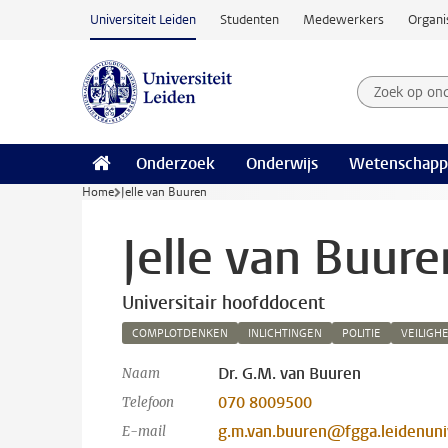
Ga naar hoofdinhoud
Universiteit Leiden
Studenten
Medewerkers
Organi
Zoek op on
Zoekterm
Onderzoek
Onderwijs
Wetenschapp
Home
Jelle van Buuren
Jelle van Buure
Universitair hoofddocent
COMPLOTDENKEN
INLICHTINGEN
POLITIE
VEILIGH
Dr. G.M. van Buuren
Naam
070 8009500
Telefoon
g.m.van.buuren@fgga.leidenuniv
E-mail