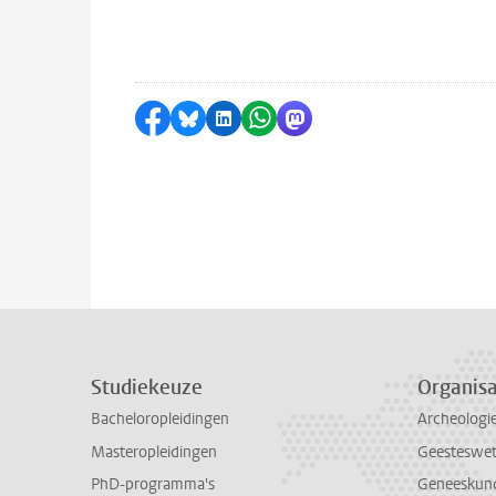
Delen op Facebook
Delen via Bluesky
Delen op LinkedIn
Delen via WhatsApp
Delen via Mastodon
Studiekeuze
Organisa
Bacheloropleidingen
Archeologi
Masteropleidingen
Geesteswe
PhD-programma's
Geneeskun