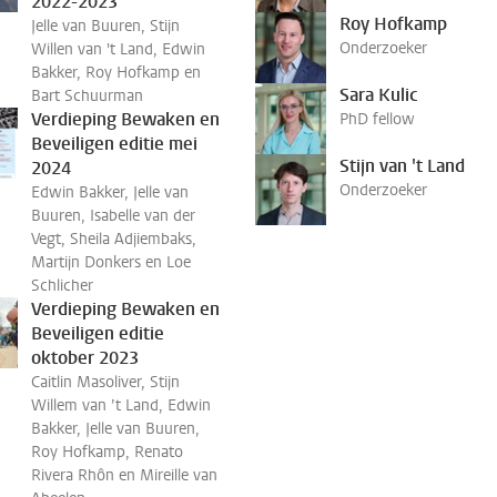
2022-2023
Roy Hofkamp
Jelle van Buuren, Stijn
Onderzoeker
Willen van 't Land, Edwin
Bakker, Roy Hofkamp en
Sara Kulic
Bart Schuurman
Verdieping Bewaken en
PhD fellow
Beveiligen editie mei
Stijn van 't Land
2024
Onderzoeker
Edwin Bakker, Jelle van
Buuren, Isabelle van der
Vegt, Sheila Adjiembaks,
Martijn Donkers en Loe
Schlicher
Verdieping Bewaken en
Beveiligen editie
oktober 2023
Caitlin Masoliver, Stijn
Willem van ’t Land, Edwin
Bakker, Jelle van Buuren,
Roy Hofkamp, Renato
Rivera Rhôn en Mireille van