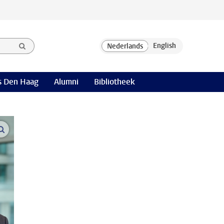
 Den Haag
Alumni
Bibliotheek
open modal