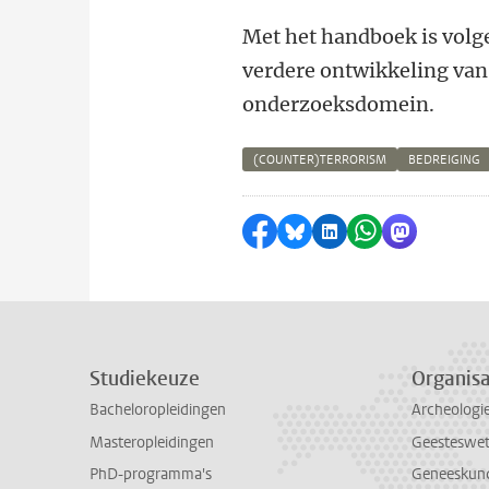
Met het handboek is volge
verdere ontwikkeling van
onderzoeksdomein.
(COUNTER)TERRORISM
BEDREIGING
Delen op Facebook
Delen via Bluesky
Delen op LinkedI
Delen via Wh
Delen via
Studiekeuze
Organisa
Bacheloropleidingen
Archeologi
Masteropleidingen
Geesteswe
PhD-programma's
Geneeskun