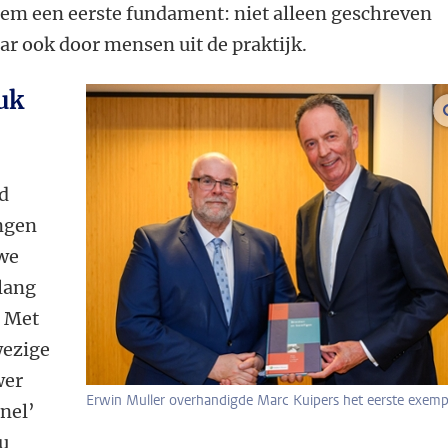
em een eerste fundament: niet alleen geschreven
r ook door mensen uit de praktijk.
ruk
d
ngen
uwe
 lang
. Met
wezige
wer
Erwin Muller overhandigde Marc Kuipers het eerste exemp
snel’
u