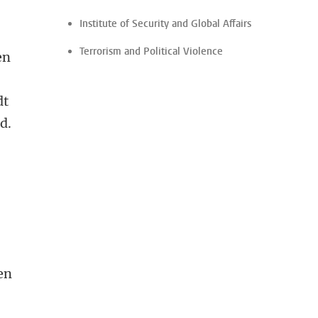
Institute of Security and Global Affairs
Terrorism and Political Violence
en
dt
d.
en