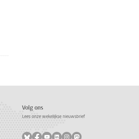
Volg ons
Lees onze wekelijkse nieuwsbrief
Volg ons op bluesky
Volg ons op facebook
Volg ons op youtube
Volg ons op linkedin
Volg ons op instagram
Volg ons op mastodon