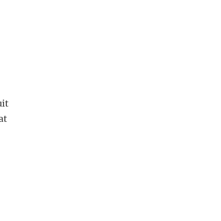
it
at