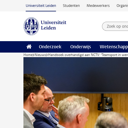
Ga naar hoofdinhoud
Universiteit Leiden
Studenten
Medewerkers
Organi
Zoek op on
Zoekterm
Onderzoek
Onderwijs
Wetenschapp
Home
Nieuws
Handboek overhandigd aan NCTV: ‘Teamsport in were