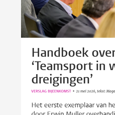
Handboek over
‘Teamsport in 
dreigingen’
VERSLAG BIJEENKOMST
21 mei 2026
tekst: Maga
Het eerste exemplaar van h
door Erwin Muller overhandi