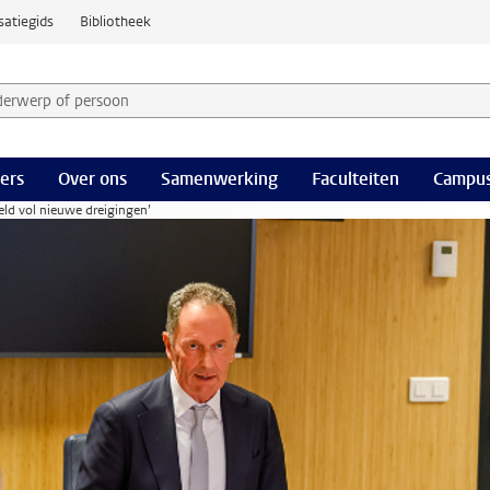
satiegids
Bibliotheek
derwerp of persoon en selecteer categorie
ers
Over ons
Samenwerking
Faculteiten
Campus
ld vol nieuwe dreigingen’