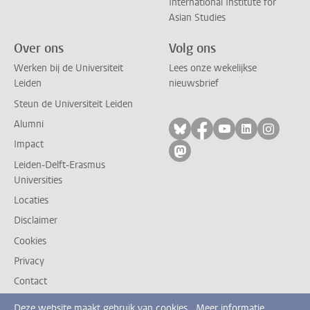
International Institute for
Asian Studies
Over ons
Volg ons
Werken bij de Universiteit
Lees onze wekelijkse
Leiden
nieuwsbrief
Steun de Universiteit Leiden
Alumni
Volg ons op bluesky
Volg ons op facebo
Volg ons op yo
Volg ons op
Volg on
Impact
Volg ons op mastodon
Leiden-Delft-Erasmus
Universities
Locaties
Disclaimer
Cookies
Privacy
Contact
Deze website maakt gebruik van cookies.
Meer informatie.