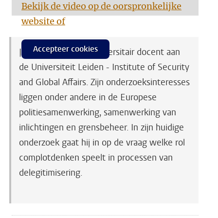
Bekijk de video op de oorspronkelijke
website of
Accepteer cookies
Jelle van Buuren is universitair docent aan
de Universiteit Leiden - Institute of Security
and Global Affairs. Zijn onderzoeksinteresses
liggen onder andere in de Europese
politiesamenwerking, samenwerking van
inlichtingen en grensbeheer. In zijn huidige
onderzoek gaat hij in op de vraag welke rol
complotdenken speelt in processen van
delegitimisering.