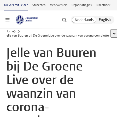
Ga naar hoofdinhoud
Universiteit Leiden
Studenten
Medewerkers
Organisatiegids
Bibliotheek
Menu
Home
...
too
Jelle van Buuren bij De Groene Live over de waanzin van corona-complotten
Jelle van Buuren
bij De Groene
Live over de
waanzin van
corona-