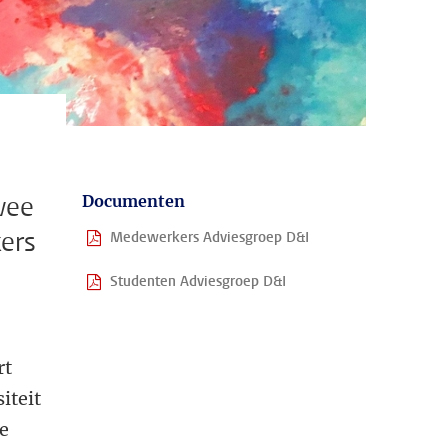
wee
Documenten
ers
Medewerkers Adviesgroep D&I
Studenten Adviesgroep D&I
rt
iteit
ke