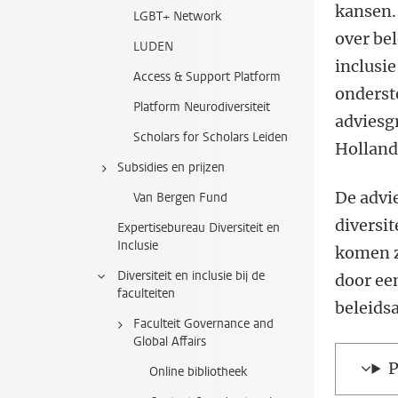
kansen.
LGBT+ Network
over be
LUDEN
inclusi
Access & Support Platform
onderste
Platform Neurodiversiteit
adviesg
Scholars for Scholars Leiden
Holland
Subsidies en prijzen
De advi
Van Bergen Fund
diversi
Expertisebureau Diversiteit en
Inclusie
komen zi
Diversiteit en inclusie bij de
door ee
faculteiten
beleidsa
Faculteit Governance and
Global Affairs
P
Online bibliotheek