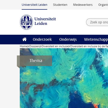
Ga naar hoofdinhoud
Universiteit Leiden
Studenten
Medewerkers
Organi
Zoek op on
Zoekterm
Onderzoek
Onderwijs
Wetenschapp
Home
Dossiers
Diversiteit en inclusie
Diversiteit en inclusie bij de f
Thema