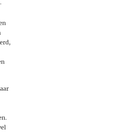
-
len
n
erd,
en
maar
en.
wel