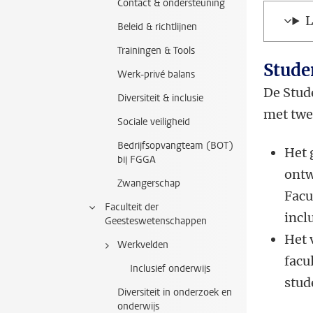
Contact & ondersteuning
L
Beleid & richtlijnen
Trainingen & Tools
Stude
Werk-privé balans
De Stud
Diversiteit & inclusie
met twe
Sociale veiligheid
Bedrijfsopvangteam (BOT)
Het 
bij FGGA
ontw
Zwangerschap
Facu
Faculteit der
incl
Geesteswetenschappen
Het 
Werkvelden
facu
Inclusief onderwijs
stud
Diversiteit in onderzoek en
onderwijs