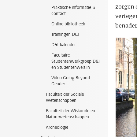
zorgen 
Praktische informatie &
contact
vertege
Online bibliotheek
benaderi
Trainingen D&I
D&I-kalender
Facultaire
Studentenwerkgroep D&I
en Studentenwelzijn
Video Going Beyond
Gender
Faculteit der Sociale
Wetenschappen
Faculteit der Wiskunde en
Natuurwetenschappen
Archeologie