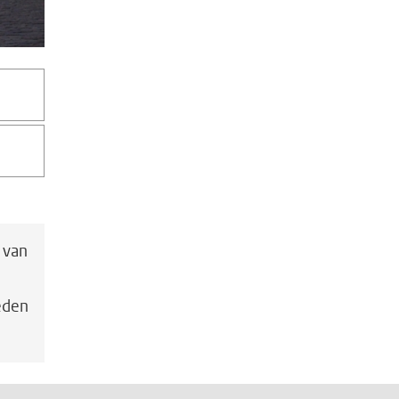
 van
leden