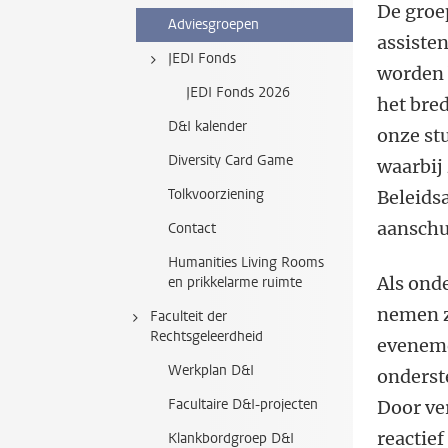
De groe
Adviesgroepen
assisten
JEDI Fonds
worden 
JEDI Fonds 2026
het bre
D&I kalender
onze st
Diversity Card Game
waarbij 
Tolkvoorziening
Beleids
aanschu
Contact
Humanities Living Rooms
Als onde
en prikkelarme ruimte
nemen z
Faculteit der
Rechtsgeleerdheid
eveneme
Werkplan D&I
onderst
Facultaire D&I-projecten
Door ve
reactief
Klankbordgroep D&I