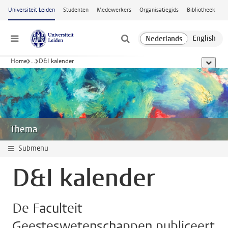
Ga naar hoofdinhoud
Universiteit Leiden
Studenten
Medewerkers
Organisatiegids
Bibliotheek
Menu
Home
...
D&I kalender
toon all
Thema
Submenu
D&I kalender
De Faculteit
Geesteswetenschappen publiceert