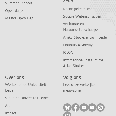
Affairs
Summer Schools
Rechtsgeleerdheid
Open dagen
Sociale Wetenschappen
Master Open Dag
Wiskunde en
Natuurwetenschappen
Afrika-Studiecentrum Leiden
Honours Academy
ICLON
International Institute for
Asian Studies
Over ons
Volg ons
Werken bij de Universiteit
Lees onze wekelijkse
Leiden
nieuwsbrief
Steun de Universiteit Leiden
Alumni
Volg ons op bluesky
Volg ons op facebo
Volg ons op yo
Volg ons op
Volg on
Impact
Volg ons op mastodon