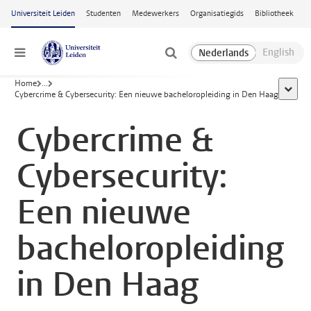
Ga naar hoofdinhoud
Universiteit Leiden
Studenten
Medewerkers
Organisatiegids
Bibliotheek
Menu
Home
...
toon al
Cybercrime & Cybersecurity: Een nieuwe bacheloropleiding in Den Haag
Cybercrime &
Cybersecurity:
Een nieuwe
bacheloropleiding
in Den Haag