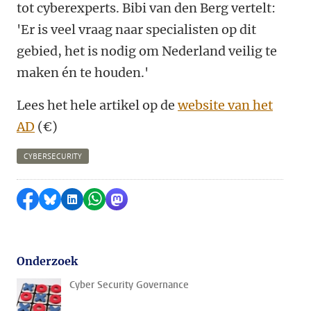
tot cyberexperts. Bibi van den Berg vertelt:
'Er is veel vraag naar specialisten op dit
gebied, het is nodig om Nederland veilig te
maken én te houden.'
Lees het hele artikel op de
website van het
AD
(€)
CYBERSECURITY
Delen op Facebook
Delen via Bluesky
Delen op LinkedIn
Delen via WhatsApp
Delen via Mastodon
Onderzoek
Cyber Security Governance