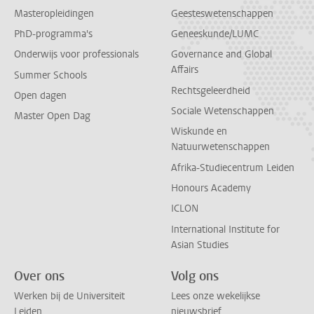
Masteropleidingen
Geesteswetenschappen
PhD-programma's
Geneeskunde/LUMC
Onderwijs voor professionals
Governance and Global
Affairs
Summer Schools
Rechtsgeleerdheid
Open dagen
Sociale Wetenschappen
Master Open Dag
Wiskunde en
Natuurwetenschappen
Afrika-Studiecentrum Leiden
Honours Academy
ICLON
International Institute for
Asian Studies
Over ons
Volg ons
Werken bij de Universiteit
Lees onze wekelijkse
Leiden
nieuwsbrief