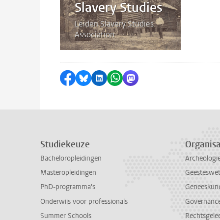
Slavery Studies
Leiden Slavery Studies
Association
Delen op Facebook
Delen via Bluesky
Delen op LinkedIn
Delen via WhatsApp
Delen via Mastodon
Studiekeuze
Organisa
Bacheloropleidingen
Archeologi
Masteropleidingen
Geesteswe
PhD-programma's
Geneeskun
Onderwijs voor professionals
Governance 
Summer Schools
Rechtsgele