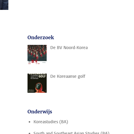
Onderzoek
De BV Noord-Korea
De Koreaanse golf
,
Onderwijs
Koreastudies (BA)
South and Southeast Asian Studies (BA)