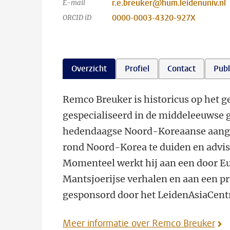
r.e.breuker@hum.leidenuniv.nl
E-mail
0000-0003-4320-927X
ORCID iD
Overzicht
Profiel
Contact
Publ
Remco Breuker is historicus op het g
gespecialiseerd in de middeleeuwse 
hedendaagse Noord-Koreaanse aangele
rond Noord-Korea te duiden en advise
Momenteel werkt hij aan een door Eu
Mantsjoerijse verhalen en aan een p
gesponsord door het LeidenAsiaCent
Meer informatie over Remco Breuker