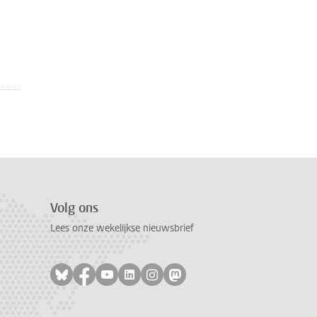
Volg ons
Lees onze wekelijkse nieuwsbrief
Volg ons op bluesky
Volg ons op facebook
Volg ons op youtube
Volg ons op linkedin
Volg ons op instagram
Volg ons op mastodon