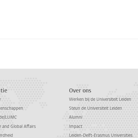
tie
Over ons
e
Werken bij de Universiteit Leiden
tenschappen
Steun de Universiteit Leiden
de/LUMC
Alumni
and Global Affairs
Impact
erdheid
Leiden-Delft-Erasmus Universities