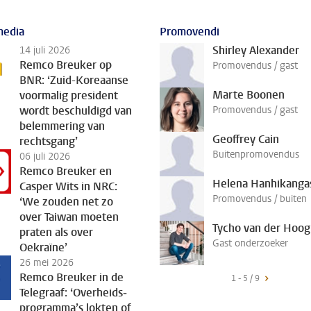
media
Promovendi
Shirley Alexander
14 juli 2026
Remco Breuker op
Promovendus / gast
BNR: ‘Zuid-Koreaanse
Marte Boonen
voormalig president
wordt beschuldigd van
Promovendus / gast
belemmering van
Geoffrey Cain
rechtsgang’
Buitenpromovendus
06 juli 2026
Remco Breuker en
Helena Hanhikanga
Casper Wits in NRC:
Promovendus / buiten
‘We zouden net zo
over Taiwan moeten
Tycho van der Hoog
praten als over
Gast onderzoeker
Oekraïne’
26 mei 2026
Remco Breuker in de
1 - 5 / 9
Telegraaf: ‘Overheids­
programma’s lokten of