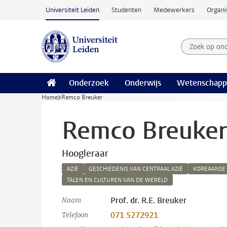
Ga naar hoofdinhoud
Universiteit Leiden
Studenten
Medewerkers
Organi
Zoek op on
Zoekterm
Onderzoek
Onderwijs
Wetenschapp
Home
Remco Breuker
Remco Breuker
Hoogleraar
AZIË
GESCHIEDENIS VAN CENTRAAL AZIË
KOREAANSE 
TALEN EN CULTUREN VAN DE WERELD
Prof. dr. R.E. Breuker
Naam
071 5272921
Telefoon