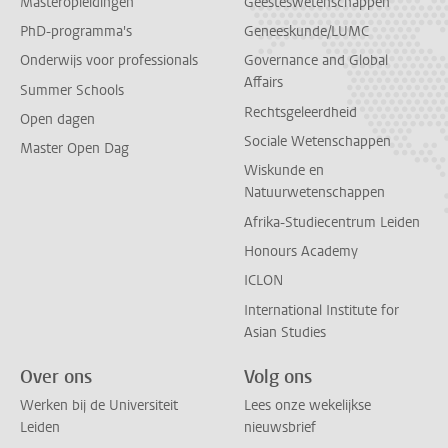
Masteropleidingen
Geesteswetenschappen
PhD-programma's
Geneeskunde/LUMC
Onderwijs voor professionals
Governance and Global
Affairs
Summer Schools
Rechtsgeleerdheid
Open dagen
Sociale Wetenschappen
Master Open Dag
Wiskunde en
Natuurwetenschappen
Afrika-Studiecentrum Leiden
Honours Academy
ICLON
International Institute for
Asian Studies
Over ons
Volg ons
Werken bij de Universiteit
Lees onze wekelijkse
Leiden
nieuwsbrief