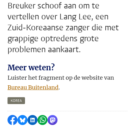
Breuker schoof aan om te
vertellen over Lang Lee, een
Zuid-Koreaanse zanger die met
grappige optredens grote
problemen aankaart.
Meer weten?
Luister het fragment op de website van
Bureau Buitenland
.
KOREA
Delen op Facebook
Delen via Bluesky
Delen op LinkedIn
Delen via WhatsApp
Delen via Mastodon