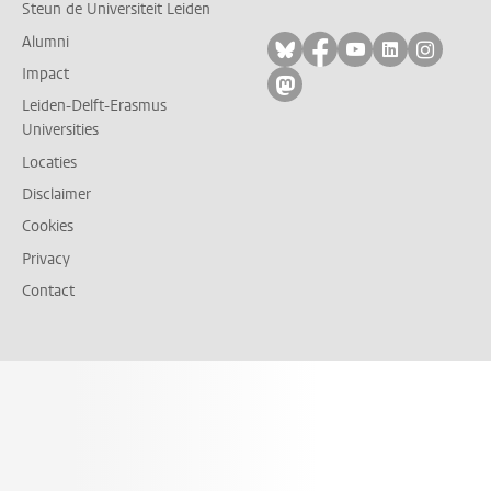
Steun de Universiteit Leiden
Alumni
Volg ons op bluesky
Volg ons op facebo
Volg ons op yo
Volg ons op
Volg on
Impact
Volg ons op mastodon
Leiden-Delft-Erasmus
Universities
Locaties
Disclaimer
Cookies
Privacy
Contact