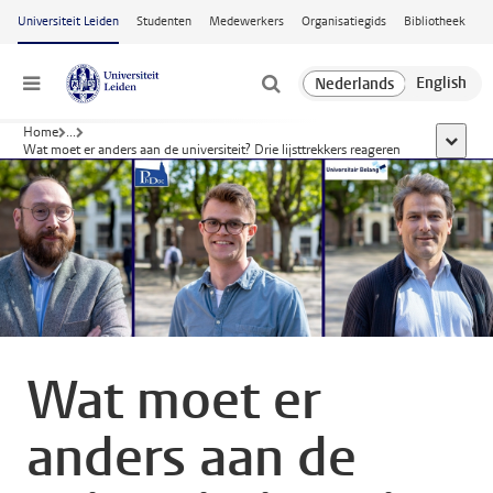
Ga naar hoofdinhoud
Universiteit Leiden
Studenten
Medewerkers
Organisatiegids
Bibliotheek
Menu
Home
...
toon all
Wat moet er anders aan de universiteit? Drie lijsttrekkers reageren
Wat moet er
anders aan de