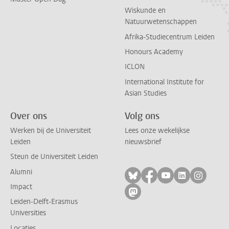
Wiskunde en
Natuurwetenschappen
Afrika-Studiecentrum Leiden
Honours Academy
ICLON
International Institute for
Asian Studies
Over ons
Volg ons
Werken bij de Universiteit
Lees onze wekelijkse
Leiden
nieuwsbrief
Steun de Universiteit Leiden
Alumni
Volg ons op bluesky
Volg ons op facebo
Volg ons op yo
Volg ons op
Volg on
Impact
Volg ons op mastodon
Leiden-Delft-Erasmus
Universities
Locaties