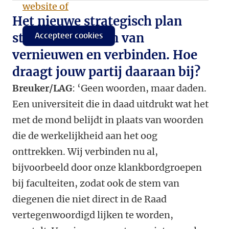
website of
Het nieuwe strategisch plan
staat in het teken van
Accepteer cookies
vernieuwen en verbinden. Hoe
draagt jouw partij daaraan bij?
Breuker/LAG
: ‘Geen woorden, maar daden.
Een universiteit die in daad uitdrukt wat het
met de mond belijdt in plaats van woorden
die de werkelijkheid aan het oog
onttrekken. Wij verbinden nu al,
bijvoorbeeld door onze klankbordgroepen
bij faculteiten, zodat ook de stem van
diegenen die niet direct in de Raad
vertegenwoordigd lijken te worden,