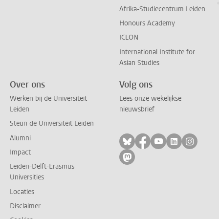
Afrika-Studiecentrum Leiden
Honours Academy
ICLON
International Institute for
Asian Studies
Over ons
Volg ons
Werken bij de Universiteit
Lees onze wekelijkse
Leiden
nieuwsbrief
Steun de Universiteit Leiden
Alumni
Volg ons op bluesky
Volg ons op facebo
Volg ons op yo
Volg ons op
Volg on
Impact
Volg ons op mastodon
Leiden-Delft-Erasmus
Universities
Locaties
Disclaimer