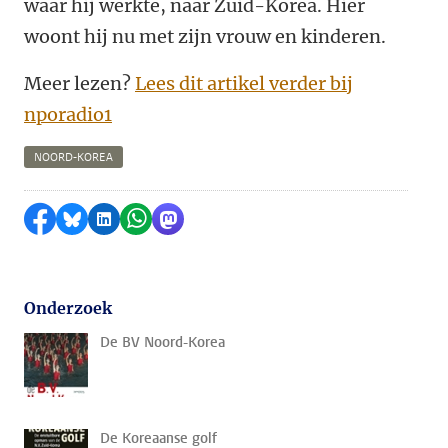
waar hij werkte, naar Zuid-Korea. Hier
woont hij nu met zijn vrouw en kinderen.
Meer lezen?
Lees dit artikel verder bij
nporadio1
NOORD-KOREA
Delen op Facebook
Delen via Bluesky
Delen op LinkedIn
Delen via WhatsApp
Delen via Mastodon
Onderzoek
De BV Noord-Korea
De Koreaanse golf