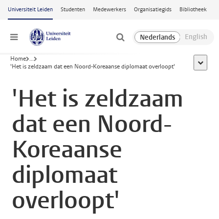
Ga naar hoofdinhoud
Universiteit Leiden
Studenten
Medewerkers
Organisatiegids
Bibliotheek
Menu
Home
...
toon all
'Het is zeldzaam dat een Noord-Koreaanse diplomaat overloopt'
'Het is zeldzaam
dat een Noord-
Koreaanse
diplomaat
overloopt'