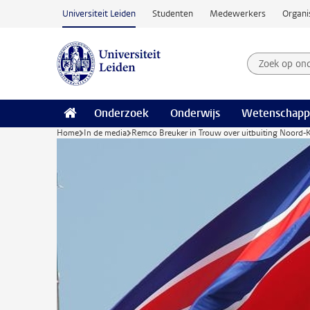
Ga naar hoofdinhoud
Universiteit Leiden
Studenten
Medewerkers
Organi
Zoek op on
Zoekterm
Onderzoek
Onderwijs
Wetenschapp
Home
In de media
Remco Breuker in Trouw over uitbuiting Noord-Kor