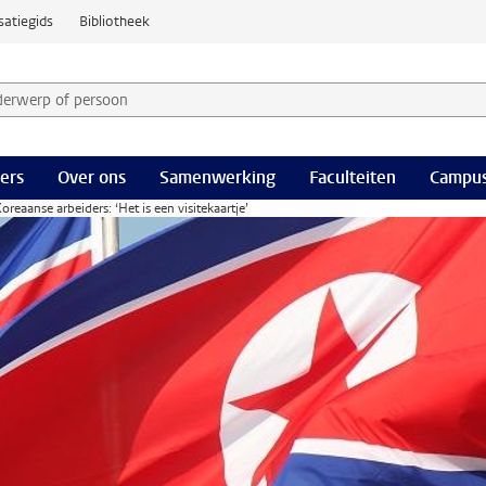
satiegids
Bibliotheek
derwerp of persoon en selecteer categorie
ers
Over ons
Samenwerking
Faculteiten
Campus
eaanse arbeiders: ‘Het is een visitekaartje’