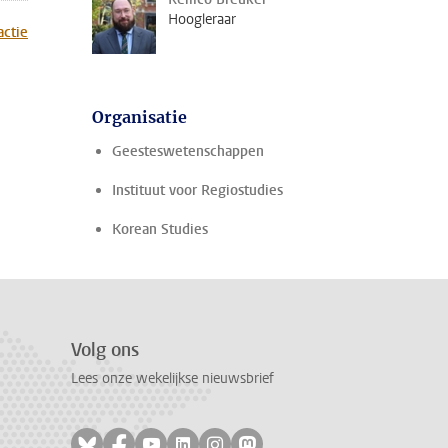
Hoogleraar
actie
Organisatie
Geesteswetenschappen
Instituut voor Regiostudies
Korean Studies
Volg ons
Lees onze wekelijkse nieuwsbrief
Volg ons op bluesky
Volg ons op facebook
Volg ons op youtube
Volg ons op linkedin
Volg ons op instagram
Volg ons op mastodon