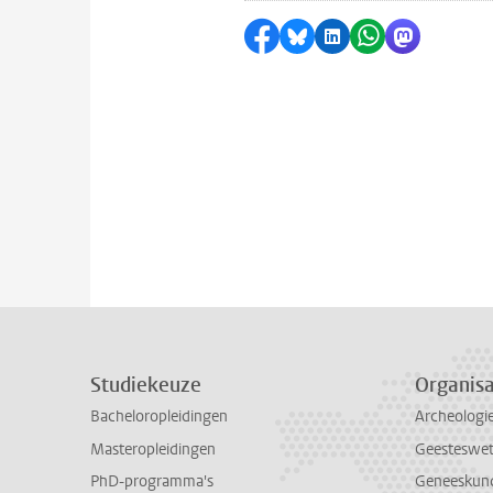
Delen op Facebook
Delen via Bluesky
Delen op LinkedI
Delen via Wh
Delen via
Studiekeuze
Organisa
Bacheloropleidingen
Archeologi
Masteropleidingen
Geesteswe
PhD-programma's
Geneeskun