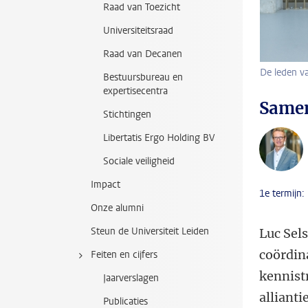
Raad van Toezicht
Universiteitsraad
Raad van Decanen
De leden va
Bestuursbureau en
expertisecentra
Samen
Stichtingen
Libertatis Ergo Holding BV
Sociale veiligheid
Impact
1e termijn
Onze alumni
Steun de Universiteit Leiden
Luc Sels
coördina
Feiten en cijfers
kennist
Jaarverslagen
allianti
Publicaties