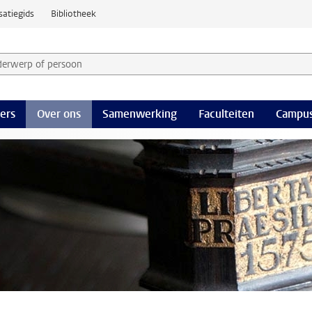
satiegids
Bibliotheek
derwerp of persoon en selecteer categorie
ers
Over ons
Samenwerking
Faculteiten
Campus