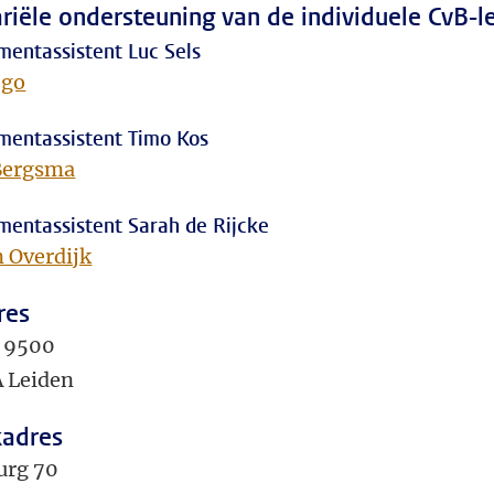
ariële ondersteuning van de individuele CvB-l
entassistent Luc Sels
ego
entassistent Timo Kos
Bergsma
entassistent Sarah de Rijcke
 Overdijk
res
 9500
 Leiden
adres
urg 70