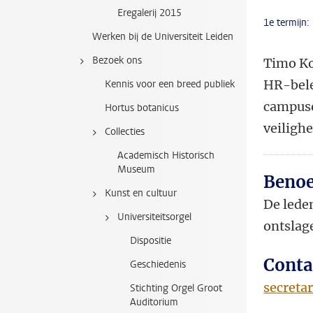
Eregalerij 2015
1e termijn:
Werken bij de Universiteit Leiden
Bezoek ons
Timo Ko
HR-bele
Kennis voor een breed publiek
campuson
Hortus botanicus
veilighe
Collecties
Academisch Historisch
Museum
Benoe
Kunst en cultuur
De lede
Universiteitsorgel
ontslag
Dispositie
Conta
Geschiedenis
secreta
Stichting Orgel Groot
Auditorium