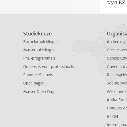
2311 EZ
Studiekeuze
Organisa
Bacheloropleidingen
Archeologi
Masteropleidingen
Geesteswe
PhD-programma's
Geneeskun
Onderwijs voor professionals
Governance 
Summer Schools
Rechtsgele
Open dagen
Sociale We
Master Open Dag
Wiskunde 
Afrika-Stu
Honours A
ICLON
Internationa