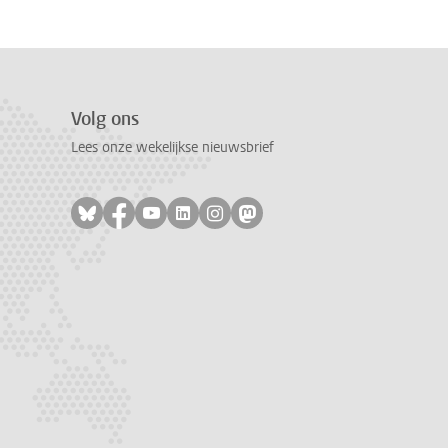
Volg ons
Lees onze wekelijkse nieuwsbrief
Volg ons op bluesky
Volg ons op facebook
Volg ons op youtube
Volg ons op linkedin
Volg ons op instagram
Volg ons op mastodon