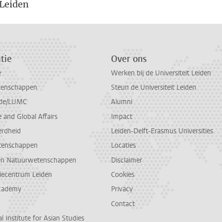
 Leiden
tie
Over ons
e
Werken bij de Universiteit Leiden
tenschappen
Steun de Universiteit Leiden
de/LUMC
Alumni
and Global Affairs
Impact
erdheid
Leiden-Delft-Erasmus Universities
tenschappen
Locaties
en Natuurwetenschappen
Disclaimer
diecentrum Leiden
Cookies
cademy
Privacy
Contact
l Institute for Asian Studies