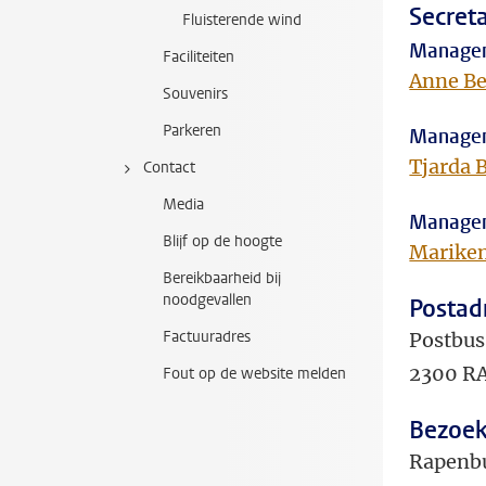
Secret
Fluisterende wind
Managem
Faciliteiten
Anne B
Souvenirs
Parkeren
Managem
Tjarda 
Contact
Media
Managem
Blijf op de hoogte
Mariken
Bereikbaarheid bij
noodgevallen
Postad
Factuuradres
Postbus
2300 RA
Fout op de website melden
Bezoek
Rapenb