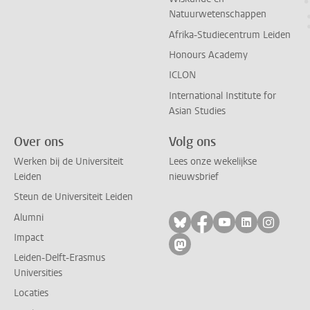
Natuurwetenschappen
Afrika-Studiecentrum Leiden
Honours Academy
ICLON
International Institute for
Asian Studies
Over ons
Volg ons
Werken bij de Universiteit
Lees onze wekelijkse
Leiden
nieuwsbrief
Steun de Universiteit Leiden
Alumni
Volg ons op bluesky
Volg ons op facebo
Volg ons op yo
Volg ons op
Volg on
Impact
Volg ons op mastodon
Leiden-Delft-Erasmus
Universities
Locaties