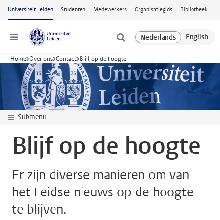
Ga naar hoofdinhoud
Universiteit Leiden
Studenten
Medewerkers
Organisatiegids
Bibliotheek
Menu
Home
Over ons
Contact
Blijf op de hoogte
Submenu
Blijf op de hoogte
Er zijn diverse manieren om van
het Leidse nieuws op de hoogte
te blijven.