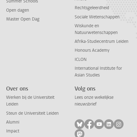
Summer Schools
Rechtsgeleerdheid
Open dagen
Sociale Wetenschappen
Master Open Dag
Wiskunde en
Natuurwetenschappen
Afrika-Studiecentrum Leiden
Honours Academy
ICLON
International Institute for
Asian Studies
Over ons
Volg ons
Werken bij de Universiteit
Lees onze wekelijkse
Leiden
nieuwsbrief
Steun de Universiteit Leiden
Alumni
Volg ons op bluesky
Volg ons op facebo
Volg ons op yo
Volg ons op
Volg on
Impact
Volg ons op mastodon