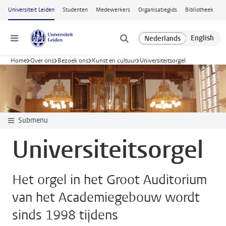
Ga naar hoofdinhoud
Universiteit Leiden
Studenten
Medewerkers
Organisatiegids
Bibliotheek
Menu
Home
Over ons
Bezoek ons
Kunst en cultuur
Universiteitsorgel
Submenu
Universiteitsorgel
Het orgel in het Groot Auditorium
van het Academiegebouw wordt
sinds 1998 tijdens