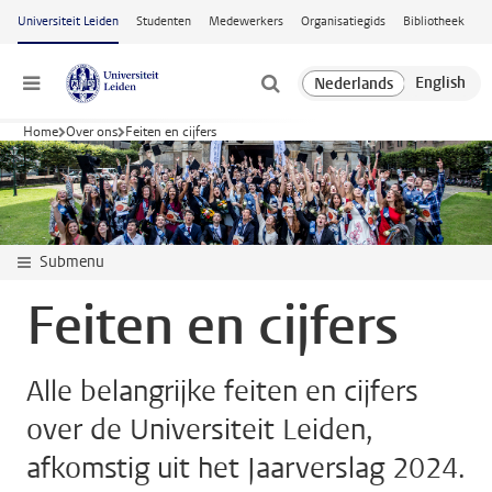
Ga naar hoofdinhoud
Universiteit Leiden
Studenten
Medewerkers
Organisatiegids
Bibliotheek
Menu
Home
Over ons
Feiten en cijfers
Submenu
Feiten en cijfers
Alle belangrijke feiten en cijfers
over de Universiteit Leiden,
afkomstig uit het Jaarverslag 2024.