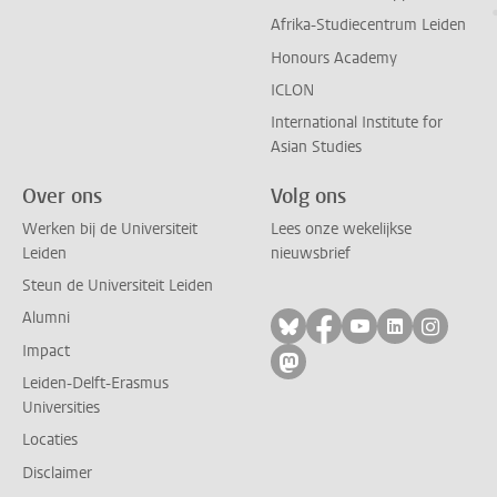
Afrika-Studiecentrum Leiden
Honours Academy
ICLON
International Institute for
Asian Studies
Over ons
Volg ons
Werken bij de Universiteit
Lees onze wekelijkse
Leiden
nieuwsbrief
Steun de Universiteit Leiden
Alumni
Volg ons op bluesky
Volg ons op facebo
Volg ons op yo
Volg ons op
Volg on
Impact
Volg ons op mastodon
Leiden-Delft-Erasmus
Universities
Locaties
Disclaimer