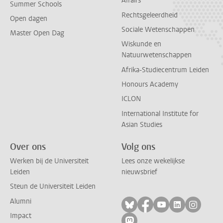
Affairs
Summer Schools
Rechtsgeleerdheid
Open dagen
Sociale Wetenschappen
Master Open Dag
Wiskunde en
Natuurwetenschappen
Afrika-Studiecentrum Leiden
Honours Academy
ICLON
International Institute for
Asian Studies
Over ons
Volg ons
Werken bij de Universiteit
Lees onze wekelijkse
Leiden
nieuwsbrief
Steun de Universiteit Leiden
Alumni
Volg ons op bluesky
Volg ons op facebo
Volg ons op yo
Volg ons op
Volg on
Impact
Volg ons op mastodon