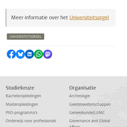
Meer informatie over het
Universiteitsorgel
UNIVERSITEITSORGEL
Delen op Facebook
Delen via Bluesky
Delen op LinkedIn
Delen via WhatsApp
Delen via Mastodon
Studiekeuze
Organisatie
Bacheloropleidingen
Archeologie
Masteropleidingen
Geesteswetenschappen
PhD-programma's
Geneeskunde/LUMC
Onderwijs voor professionals
Governance and Global