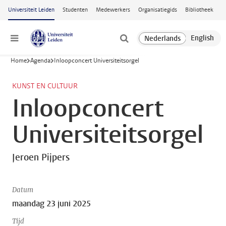
Ga naar hoofdinhoud
Universiteit Leiden
Studenten
Medewerkers
Organisatiegids
Bibliotheek
Menu
Home
Agenda
Inloopconcert Universiteitsorgel
KUNST EN CULTUUR
Inloopconcert
Universiteitsorgel
Jeroen Pijpers
Datum
maandag 23 juni 2025
Tijd