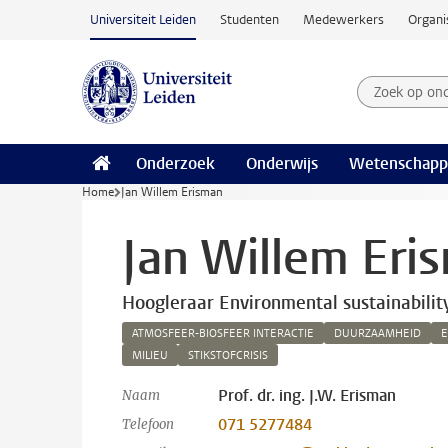
Ga naar hoofdinhoud
Universiteit Leiden
Studenten
Medewerkers
Organi
Zoek op on
Zoekterm
Onderzoek
Onderwijs
Wetenschapp
Home
Jan Willem Erisman
Jan Willem Eri
Hoogleraar Environmental sustainabilit
ATMOSFEER-BIOSFEER INTERACTIE
DUURZAAMHEID
E
MILIEU
STIKSTOFCRISIS
Prof. dr. ing. J.W. Erisman
Naam
071 5277484
Telefoon