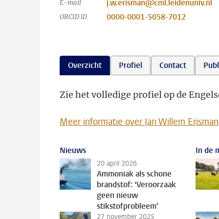
j.w.erisman@cml.leidenuniv.nl
E-mail
0000-0001-5058-7012
ORCID iD
Overzicht
Profiel
Contact
Publ
Zie het volledige profiel op de Engels
Meer informatie over Jan Willem Erisman
Nieuws
In de 
20 april 2026
Ammoniak als schone
brandstof: ‘Veroorzaak
geen nieuw
stikstofprobleem’
27 november 2025