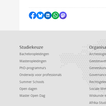
Delen op Facebook
Delen via Bluesky
Delen op LinkedIn
Delen via WhatsApp
Delen via Mastodon
Studiekeuze
Organisa
Bacheloropleidingen
Archeologi
Masteropleidingen
Geesteswe
PhD-programma's
Geneeskun
Onderwijs voor professionals
Governance 
Summer Schools
Rechtsgele
Open dagen
Sociale We
Master Open Dag
Wiskunde 
Afrika-Stu