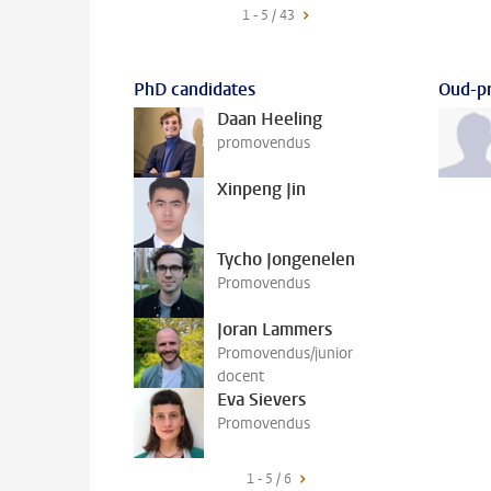
1 - 5 / 43
PhD candidates
Oud-p
Daan Heeling
promovendus
Xinpeng Jin
Tycho Jongenelen
Promovendus
Joran Lammers
Promovendus/junior
docent
Eva Sievers
Promovendus
1 - 5 / 6