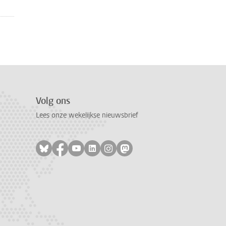
Volg ons
Lees onze wekelijkse nieuwsbrief
Volg ons op bluesky
Volg ons op facebook
Volg ons op youtube
Volg ons op linkedin
Volg ons op instagram
Volg ons op mastodon