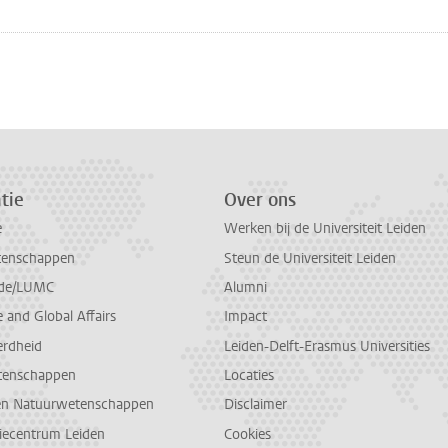
tie
Over ons
e
Werken bij de Universiteit Leiden
tenschappen
Steun de Universiteit Leiden
de/LUMC
Alumni
and Global Affairs
Impact
erdheid
Leiden-Delft-Erasmus Universities
tenschappen
Locaties
en Natuurwetenschappen
Disclaimer
diecentrum Leiden
Cookies