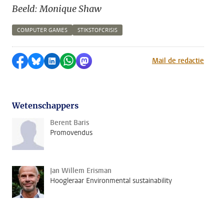
Beeld: Monique Shaw
COMPUTER GAMES
STIKSTOFCRISIS
Delen op Facebook
Delen via Bluesky
Delen op LinkedIn
Delen via WhatsApp
Delen via Mastodon
Mail de redactie
Wetenschappers
Berent Baris
Promovendus
Jan Willem Erisman
Hoogleraar Environmental sustainability