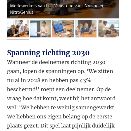
Medewerkers van het Ministerie van LNV spelen
NitroGenius
afbeelding 1
afbeelding 2
afbeelding 3
afbeelding 4
afbeeldi
Spanning richting 2030
Wanneer de deelnemers richting 2030
gaan, lopen de spanningen op. ‘We zitten
nu al in 2028 en hebben pas 43%
beschermd!’ roept een deelnemer. Op de
vraag hoe dat komt, weet hij het antwoord
wel: ‘We hebben te weinig samengewerkt.
We hebben ons eigen belang op de eerste
plaats gezet. Dit spel laat pijnlijk duidelijk