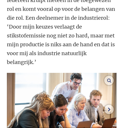
Iedereen kruipt meteen in de toegewezen
rol en komt vooral op voor de belangen van
die rol. Een deelnemer in de industrierol:
‘Door mijn keuzes verlaagt de
stikstofemissie nog niet zo hard, maar met
mijn productie is niks aan de hand en dat is
voor mij als industrie natuurlijk
belangrijk.’
vergroo
volgend