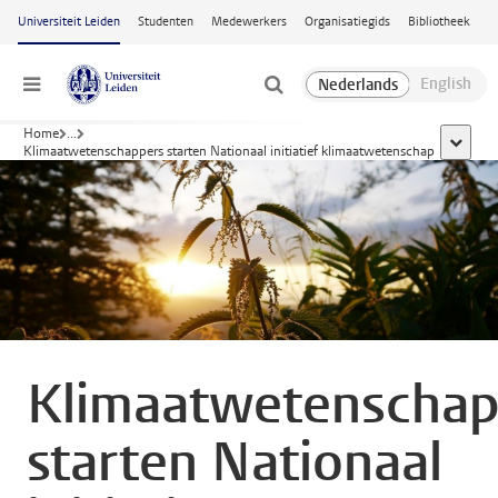
Ga naar hoofdinhoud
Universiteit Leiden
Studenten
Medewerkers
Organisatiegids
Bibliotheek
Menu
Home
...
toon all
Klimaatwetenschappers starten Nationaal initiatief klimaatwetenschap
Klimaatwetenschap
starten Nationaal