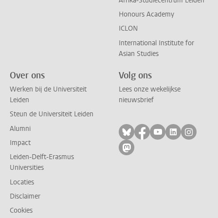
Afrika-Studiecentrum Leiden
Honours Academy
ICLON
International Institute for
Asian Studies
Over ons
Volg ons
Werken bij de Universiteit
Lees onze wekelijkse
Leiden
nieuwsbrief
Steun de Universiteit Leiden
Alumni
Volg ons op bluesky
Volg ons op facebo
Volg ons op yo
Volg ons op
Volg on
Impact
Volg ons op mastodon
Leiden-Delft-Erasmus
Universities
Locaties
Disclaimer
Cookies