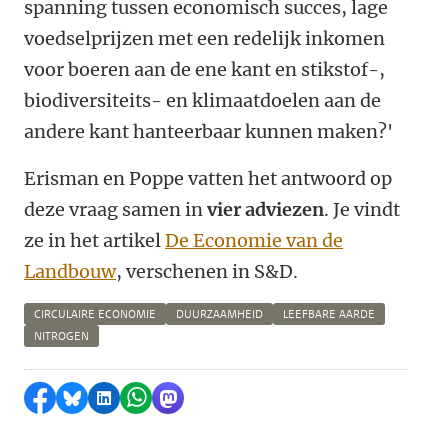
spanning tussen economisch succes, lage
voedselprijzen met een redelijk inkomen
voor boeren aan de ene kant en stikstof-,
biodiversiteits- en klimaatdoelen aan de
andere kant hanteerbaar kunnen maken?'
Erisman en Poppe vatten het antwoord op
deze vraag samen in
vier adviezen
. Je vindt
ze in het artikel
De Economie van de
Landbouw
, verschenen in S&D.
CIRCULAIRE ECONOMIE
DUURZAAMHEID
LEEFBARE AARDE
NITROGEN
Delen op Facebook
Delen via Bluesky
Delen op LinkedIn
Delen via WhatsApp
Delen via Mastodon