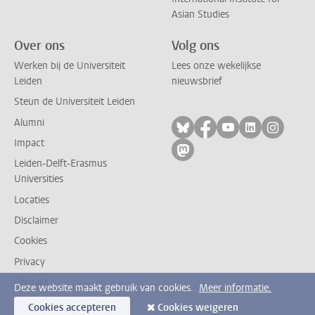
Asian Studies
Over ons
Volg ons
Werken bij de Universiteit
Lees onze wekelijkse
Leiden
nieuwsbrief
Steun de Universiteit Leiden
Alumni
Volg ons op bluesky
Volg ons op facebo
Volg ons op yo
Volg ons op
Volg on
Impact
Volg ons op mastodon
Leiden-Delft-Erasmus
Universities
Locaties
Disclaimer
Cookies
Privacy
Contact
Deze website maakt gebruik van cookies.
Meer informatie.
Cookies accepteren
Cookies weigeren