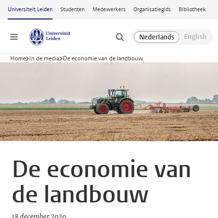
Ga naar hoofdinhoud
Universiteit Leiden
Studenten
Medewerkers
Organisatiegids
Bibliotheek
Menu
Home
In de media
De economie van de landbouw
De economie van
de landbouw
18 december 2020