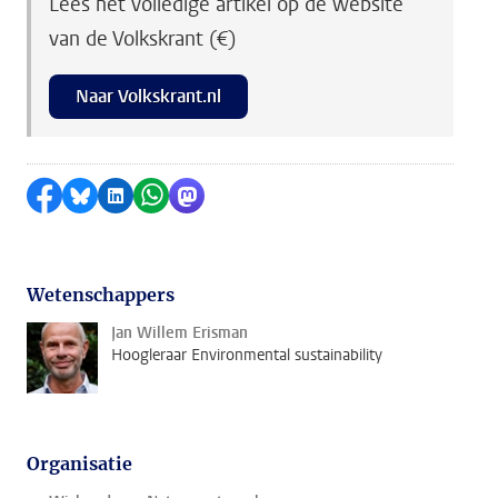
Lees het volledige artikel op de website
van de Volkskrant (€)
Naar Volkskrant.nl
Delen op Facebook
Delen via Bluesky
Delen op LinkedIn
Delen via WhatsApp
Delen via Mastodon
Wetenschappers
Jan Willem Erisman
Hoogleraar Environmental sustainability
Organisatie