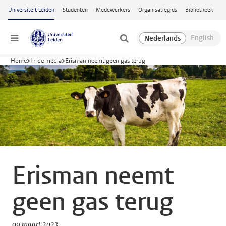
Ga naar hoofdinhoud
Universiteit Leiden
Studenten
Medewerkers
Organisatiegids
Bibliotheek
Menu
Home
In de media
Erisman neemt geen gas terug
Erisman neemt
geen gas terug
09 maart 2023