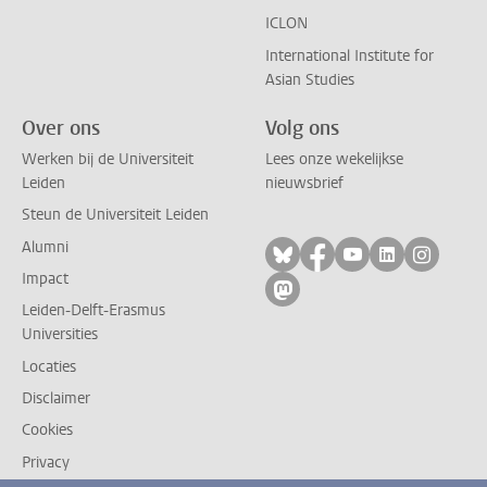
ICLON
International Institute for
Asian Studies
Over ons
Volg ons
Werken bij de Universiteit
Lees onze wekelijkse
Leiden
nieuwsbrief
Steun de Universiteit Leiden
Alumni
Volg ons op bluesky
Volg ons op facebo
Volg ons op yo
Volg ons op
Volg on
Impact
Volg ons op mastodon
Leiden-Delft-Erasmus
Universities
Locaties
Disclaimer
Cookies
Privacy