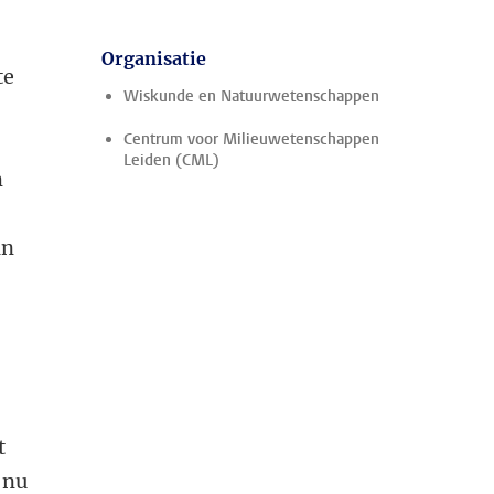
Organisatie
te
Wiskunde en Natuurwetenschappen
Centrum voor Milieuwetenschappen
Leiden (CML)
m
an
t
 nu