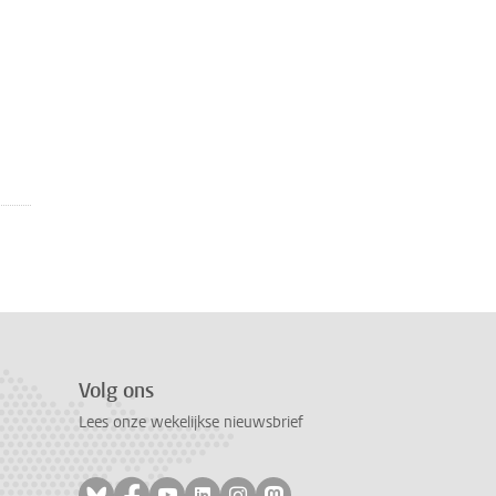
Volg ons
Lees onze wekelijkse nieuwsbrief
Volg ons op bluesky
Volg ons op facebook
Volg ons op youtube
Volg ons op linkedin
Volg ons op instagram
Volg ons op mastodon