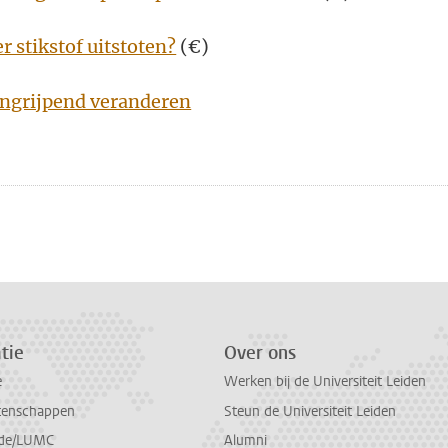
 stikstof uitstoten?
(€)
ngrijpend veranderen
n
atsApp
 Mastodon
tie
Over ons
e
Werken bij de Universiteit Leiden
tenschappen
Steun de Universiteit Leiden
de/LUMC
Alumni