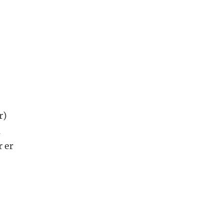
r)
d
 er