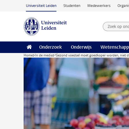
Ga naar hoofdinhoud
Universiteit Leiden
Studenten
Medewerkers
Organi
Zoek op on
Zoekterm
Onderzoek
Onderwijs
Wetenschapp
Home
In de media
‘Gezond voedsel moet goedkoper worden, niet d