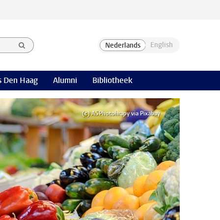
 Den Haag
Alumni
Bibliotheek
(c) ASPhotohrapy via Pixabay