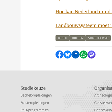
Hoe kan Nederland minder
Landbouwsysteem moet i
BELEID
BOEREN
STIKSTOFCRISIS
Delen op Facebook
Delen via Bluesky
Delen op LinkedI
Delen via Wh
Delen via
Studiekeuze
Organisa
Bacheloropleidingen
Archeologi
Masteropleidingen
Geesteswe
PhD-programma's
Geneeskun