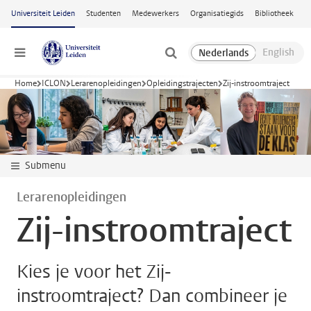
Ga naar hoofdinhoud
Universiteit Leiden
Studenten
Medewerkers
Organisatiegids
Bibliotheek
Menu
Home
ICLON
Lerarenopleidingen
Opleidingstrajecten
Zij-instroomtraject
Submenu
Lerarenopleidingen
Zij-instroomtraject
Kies je voor het Zij-
instroomtraject? Dan combineer je