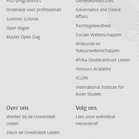
PhD-programma's
Geneeskunde/LUMC
Onderwijs voor professionals
Governance and Global
Affairs
Summer Schools
Rechtsgeleerdheid
Open dagen
Sociale Wetenschappen
Master Open Dag
Wiskunde en
Natuurwetenschappen
Afrika-Studiecentrum Leiden
Honours Academy
ICLON
International Institute for
Asian Studies
Over ons
Volg ons
Werken bij de Universiteit
Lees onze wekelijkse
Leiden
nieuwsbrief
Steun de Universiteit Leiden