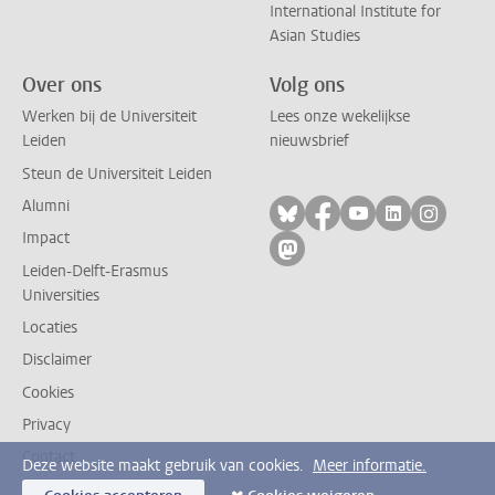
International Institute for
Asian Studies
Over ons
Volg ons
Werken bij de Universiteit
Lees onze wekelijkse
Leiden
nieuwsbrief
Steun de Universiteit Leiden
Alumni
Volg ons op bluesky
Volg ons op facebo
Volg ons op yo
Volg ons op
Volg on
Impact
Volg ons op mastodon
Leiden-Delft-Erasmus
Universities
Locaties
Disclaimer
Cookies
Privacy
Contact
Deze website maakt gebruik van cookies.
Meer informatie.