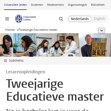
Ga naar hoofdinhoud
Universiteit Leiden
Studenten
Medewerkers
Organisatiegids
Bibliotheek
Menu
Home
...
Tweejarige Educatieve master
toon all
Submenu
Lerarenopleidingen
Tweejarige
Educatieve master