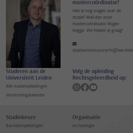
mastercoördinator!
Heb je nog vragen over de
studie? Mail dan onze
mastercoördinator Rogier
Kegge. We helpen je graag!
staatsenbestuursrecht@law.leide
Studeren aan de
Volg de opleiding
Universiteit Leiden
Rechtsgeleerdheid op:
Volg ons op instagram
Volg ons op facebook
Volg ons op youtub
Alle masteropleidingen
Voorlichtingskalender
Studiekeuze
Organisatie
Bacheloropleidingen
Archeologie