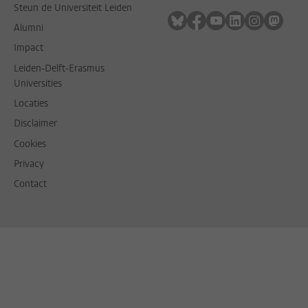
Steun de Universiteit Leiden
Volg ons op bluesky
Volg ons op facebook
Volg ons op youtub
Volg ons op li
Volg ons o
Volg 
Alumni
Impact
Leiden-Delft-Erasmus
Universities
Locaties
Disclaimer
Cookies
Privacy
Contact