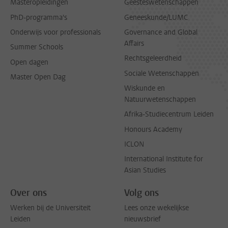
Masteropleidingen
Geesteswetenschappen
PhD-programma's
Geneeskunde/LUMC
Onderwijs voor professionals
Governance and Global
Affairs
Summer Schools
Rechtsgeleerdheid
Open dagen
Sociale Wetenschappen
Master Open Dag
Wiskunde en
Natuurwetenschappen
Afrika-Studiecentrum Leiden
Honours Academy
ICLON
International Institute for
Asian Studies
Over ons
Volg ons
Werken bij de Universiteit
Lees onze wekelijkse
Leiden
nieuwsbrief