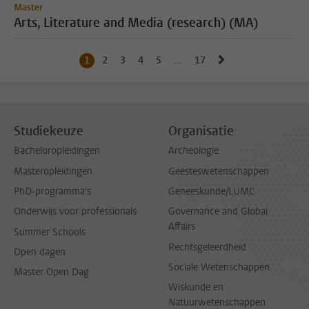
Master
Arts, Literature and Media (research) (MA)
Naar volgende pag
1
Huidige pagina, pagina
2
Naar pagina
3
Naar pagina
4
Naar pagina
5
Naar pagina
...
17
Naar laatste pagina, pagi
Studiekeuze
Organisatie
Bacheloropleidingen
Archeologie
Masteropleidingen
Geesteswetenschappen
PhD-programma's
Geneeskunde/LUMC
Onderwijs voor professionals
Governance and Global
Affairs
Summer Schools
Rechtsgeleerdheid
Open dagen
Sociale Wetenschappen
Master Open Dag
Wiskunde en
Natuurwetenschappen