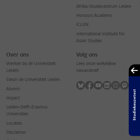
Afrika-Studiecentrum Leiden
Honours Academy
ICLON
International Institute for
Asian Studies
Over ons
Volg ons
Werken bij de Universiteit
Lees onze wekelijkse
Leiden
nieuwsbrief
Steun de Universiteit Leiden
Volg ons op bluesky
Volg ons op facebook
Volg ons op youtub
Volg ons op li
Volg ons o
Volg 
Alumni
Studiekeuzetest
Impact
Leiden-Delft-Erasmus
Universities
Locaties
Disclaimer