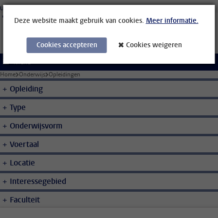
Ga direct naar de inhoud
Universiteit Leiden
Studenten
Medewerkers
Organisatiegids
Bibliotheek
Deze website maakt gebruik van cookies.
Meer informatie.
Cookies accepteren
Cookies weigeren
Menu
Home
Onderwijs
Opleidingen
Opleiding
Type
Onderwijsvorm
Voertaal
Locatie
Interessegebied
Faculteit