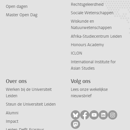
Rechtsgeleerdheid
Open dagen
Sociale Wetenschappen
Master Open Dag
Wiskunde en
Natuurwetenschappen
Afrika-Studiecentrum Leiden
Honours Academy
ICLON
International Institute for
Asian Studies
Over ons
Volg ons
Werken bij de Universiteit
Lees onze wekelijkse
Leiden
nieuwsbrief
Steun de Universiteit Leiden
Alumni
Volg ons op bluesky
Volg ons op facebo
Volg ons op yo
Volg ons op
Volg on
Impact
Volg ons op mastodon
Leiden-Delft-Erasmus