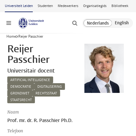
Ga naar hoofdinhoud
Universiteit Leiden
Studenten
Medewerkers
Organisatiegids
Bibliotheek
Menu
Home
Reijer Passchier
Reijer
Passchier
Universitair docent
ARTIFICIAL INTELLIGENCE
DEMOCRATIE
DIGITALISERING
GRONDWET
RECHTSSTAAT
STAATSRECHT
Naam
Prof. mr. dr. R. Passchier Ph.D.
Telefoon