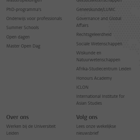
Masteropleidingen
Geesteswetenschappen
PhD-programma's
Geneeskunde/LUMC
Onderwijs voor professionals
Governance and Global
Affairs
Summer Schools
Rechtsgeleerdheid
Open dagen
Sociale Wetenschappen
Master Open Dag
Wiskunde en
Natuurwetenschappen
Afrika-Studiecentrum Leiden
Honours Academy
ICLON
International Institute for
Asian Studies
Over ons
Volg ons
Werken bij de Universiteit
Lees onze wekelijkse
Leiden
nieuwsbrief