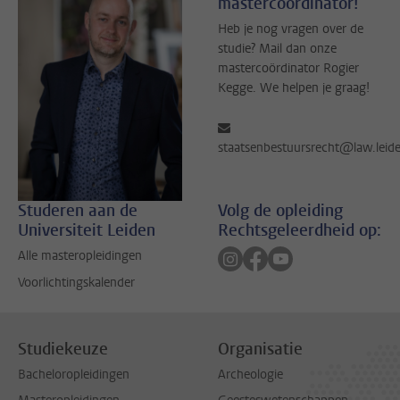
mastercoördinator!
Heb je nog vragen over de
studie? Mail dan onze
mastercoördinator Rogier
Kegge. We helpen je graag!
staatsenbestuursrecht@law.leide
Studeren aan de
Volg de opleiding
Universiteit Leiden
Rechtsgeleerdheid op:
Volg ons op instagram
Volg ons op facebook
Volg ons op youtub
Alle masteropleidingen
Voorlichtingskalender
Studiekeuze
Organisatie
Bacheloropleidingen
Archeologie