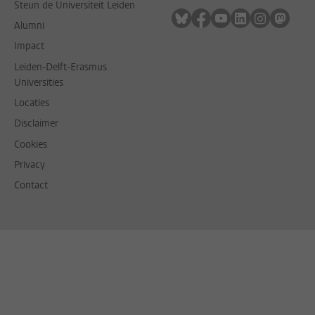
Steun de Universiteit Leiden
Volg ons op bluesky
Volg ons op facebook
Volg ons op youtub
Volg ons op li
Volg ons o
Volg 
Alumni
Impact
Leiden-Delft-Erasmus
Universities
Locaties
Disclaimer
Cookies
Privacy
Contact